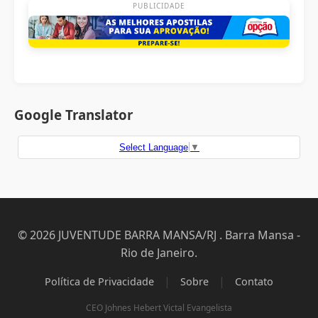
PUBLICIDADE
Google Translator
Select Language
▼
© 2026 JUVENTUDE BARRA MANSA/RJ . Barra Mansa -
Rio de Janeiro.
|
|
Política de Privacidade
Sobre
Contato
CEO Johnes Hebert Victal Evangelista