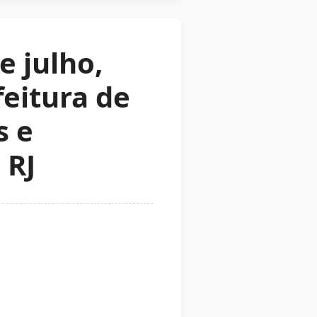
e julho,
eitura de
s e
 RJ