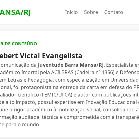
ANSA/RJ
Início
Sobre
Contato
OR DE CONTEÚDO
ebert Victal Evangelista
 comunicação da
Juventude Barra Mansa/RJ
. Especialista 
dêmico Imortal pela ACILBRAS (Cadeira nº 1356) e Defenso
 em Letras e Pedagogia, com especialização em Universidade
ional, foi protagonista na entrega da carta em defesa do 
valiador científico (FEMIC/UFCA) e autor com publicações in
e alto impacto, possui expertise em Inovação Educacional e
une o rigor acadêmico à mobilização social, consolidand
ormação auditada, técnica e comprometida com a transparê
se para o mundo.