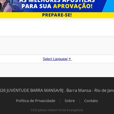
Select Language
▼
026 JUVENTUDE BARRA MANSA/RJ . Barra Mansa - Rio de Jane
|
|
Política de Privacidade
Sobre
Contato
CEO Johnes Hebert Victal Evangelista