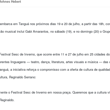
Johnes Hebert
embarca em Tanguá nos próximos dias 19 e 20 de julho, a partir das 18h, c
o musical inclui Gabi Amarantos, no sábado (19), e no domingo (20) o Grup
Festival Sesc de Inverno, que ocorre entre 11 e 27 de julho em 25 cidades d
entes linguagens — teatro, dança, literatura, artes visuais e música — das
anguá, a iniciativa reforça o compromisso com a oferta de cultura de qualida
ltura, Reginaldo Serrano:
ente o Festival Sesc de Inverno em nossa praça. Queremos que a cultura vi
Reginaldo.