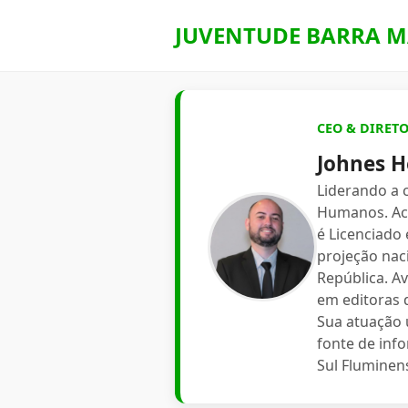
JUVENTUDE BARRA M
CEO & DIRET
Johnes H
Liderando a
Humanos. Aca
é Licenciado
projeção nac
República. A
em editoras d
Sua atuação 
fonte de inf
Sul Fluminen