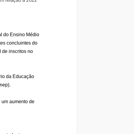
em relação a 2022
al do Ensino Médio
es concluintes do
 de inscritos no
ério da Educação
nep).
s, um aumento de