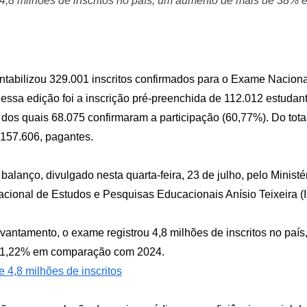
 4,8 milhões de inscritos no país, um aumento de mais de 38% 
ntabilizou 329.001 inscritos confirmados para o Exame Nacion
sa edição foi a inscrição pré-preenchida de 112.012 estudant
dos quais 68.075 confirmaram a participação (60,77%). Do total
 157.606, pagantes.
lanço, divulgado nesta quarta-feira, 23 de julho, pelo Minist
Nacional de Estudos e Pesquisas Educacionais Anísio Teixeira (I
antamento, o exame registrou 4,8 milhões de inscritos no paí
11,22% em comparação com 2024.
 4,8 milhões de inscritos