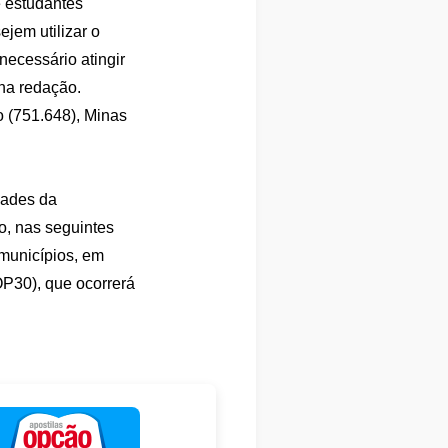
e estudantes
ejem utilizar o
necessário atingir
na redação.
o (751.648), Minas
dades da
, nas seguintes
municípios, em
P30), que ocorrerá