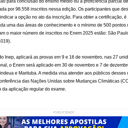
ação para conclusão do ensino médio ou a proficiência parcial d
ada por 98.558 inscritos nessa edição. Os participantes que des
dicar a opção no ato da inscrição. Para obter a certificação, é 
da uma das áreas de conhecimento e o mínimo de 500 pontos 
ram o maior número de inscritos no Enem 2025 estão: São Paul
.019).
o Inep, aplicará as provas em 9 e 16 de novembro, nas 27 uni
nal, o Enem será aplicado em 30 de novembro e 7 de dezembro
indeua e Marituba. A medida visa atender aos públicos desses 
 Conferência das Nações Unidas sobre Mudanças Climáticas (CO
o da aplicação regular do exame.
PUBLICIDADE