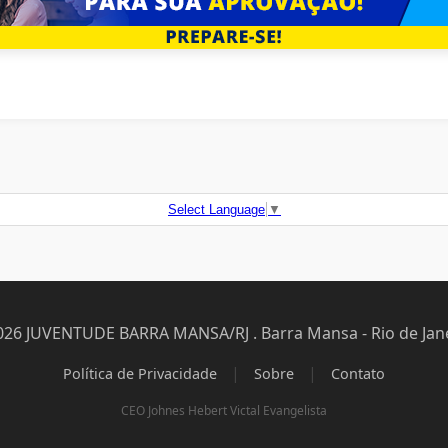
Select Language
▼
026 JUVENTUDE BARRA MANSA/RJ . Barra Mansa - Rio de Jane
|
|
Política de Privacidade
Sobre
Contato
CEO Johnes Hebert Victal Evangelista