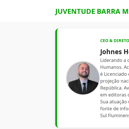
JUVENTUDE BARRA M
CEO & DIRET
Johnes H
Liderando a
Humanos. Aca
é Licenciado
projeção nac
República. A
em editoras d
Sua atuação 
fonte de inf
Sul Fluminen