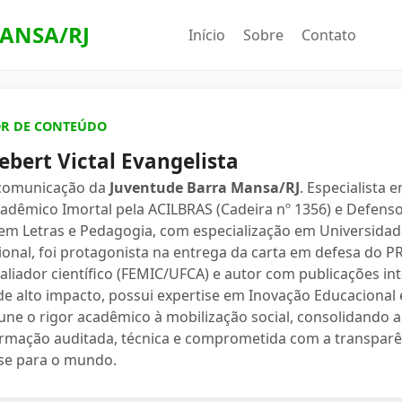
ANSA/RJ
Início
Sobre
Contato
OR DE CONTEÚDO
ebert Victal Evangelista
 comunicação da
Juventude Barra Mansa/RJ
. Especialista 
dêmico Imortal pela ACILBRAS (Cadeira nº 1356) e Defenso
 em Letras e Pedagogia, com especialização em Universidade
ional, foi protagonista na entrega da carta em defesa do 
valiador científico (FEMIC/UFCA) e autor com publicações in
e alto impacto, possui expertise em Inovação Educacional e
une o rigor acadêmico à mobilização social, consolidand
ormação auditada, técnica e comprometida com a transparê
se para o mundo.