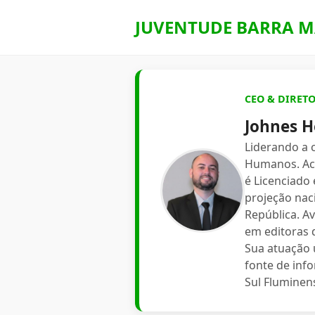
JUVENTUDE BARRA M
CEO & DIRET
Johnes H
Liderando a
Humanos. Aca
é Licenciado
projeção nac
República. A
em editoras d
Sua atuação 
fonte de inf
Sul Fluminen