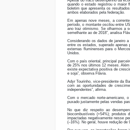
Apesar do fraco desempenho da econo
quando o estado registrou o maior 
boletim que apresenta os resultados
ambos elaborados pela federação.
Em apenas nove meses, a corrente 
período, o montante oscilou entre U
ano traz otimismo. Se olharmos a sé
semelhante ao de 2018”, analisa Fláv
Considerando os dados de janeiro a
entre os estados, superado apenas 
externas fluminenses para o Mercos
Unidos.
Com o país oriental, principal parc
de 25% nos últimos 12 meses. Além di
existe expectativa positiva de cres
e soja”, observa Flávia.
Adyr Tourinho, vice-presidente da B
com as oportunidades de crescimen
independentes”, afirma.
Com o mercado norte-americano, o d
puxado justamente pelas vendas par
No que diz respeito ao desempenh
biocombustíveis (+54%); produtos 
impactadas negativamente nesse perí
(–16%). No geral, houve redução de