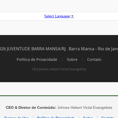
Select Language
▼
026 JUVENTUDE BARRA MANSA/RJ . Barra Mansa - Rio de Jane
|
|
Política de Privacidade
Sobre
Contato
CEO Johnes Hebert Victal Evangelista
CEO & Diretor de Conteúdo:
Johnes Hebert Victal Evangelista
|
|
|