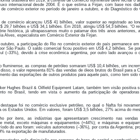
mia brasileira em 2019, a corrente de comércio fluminense deve fechar o 
fluxo internacional desde 2004. É o que estima a Firjan, com base nos dad
 de comércio exterior no período de janeiro a outubro, e do Diagnóstico do
de comércio alcançou US$ 41 bilhões, valor superior ao registrado ao lo
S$ 29,7 bilhões e US$ 34,1 bilhões. Em 2018, atingiu US$ 54,3 bilhões. “O r
rie histórica, já ultrapassamos muito o patamar dos três anos anteriores, 
ia Alves, especialista em Comércio Exterior da Firjan.
 outubro, a participação do Rio no comércio exterior do país permanece e
por São Paulo. O saldo comercial ficou positivo em US$ 4,2 bilhões. Se p
ul (–33%), devido à crise econômica argentina, por outro lado avançou 
eiro fluminense, as compras de petróleo somaram US$ 10,4 bilhões, um inc
sso, o valor representa 81% das vendas de óleos brutos do Brasil para a Ch
cimento das exportações de outros produtos para aquele país, como tem sido 
aker Hughes Brazil & Oilfield Equipment Latam, também tem visão positiva
to no Brasil, tendo em vista o aumento da participação de operadoras 
estaque foi no comércio exclusive petróleo, no qual o Nafta foi novamente
a os Estados Unidos. Em valores, foram US$ 3,5 bilhões, 27% acima do me
o por itens, as indústrias que apresentaram crescimento nas vendas
de metal, exceto máquinas e equipamentos (+44%); e máquinas e equipam
odo do ano foram: veículos automotores (–36%), por conta da Argentina; pr
 9% na exportação de manufaturados.