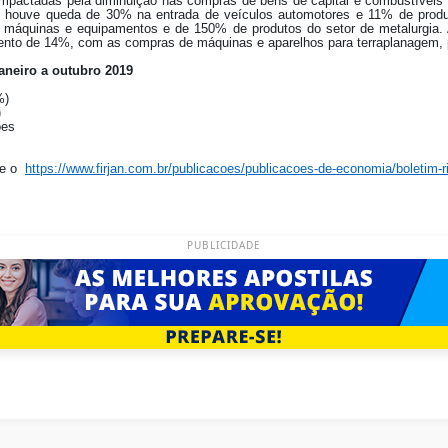
impactadas pela diminuição nas compras de bens de capital e combustívei
, houve queda de 30% na entrada de veículos automotores e 11% de produt
máquinas e equipamentos e de 150% de produtos do setor de metalurgia.
to de 14%, com as compras de máquinas e aparelhos para terraplanagem, pe
aneiro a outubro 2019
%)
)
ões
sse o
https://www.firjan.com.br/publicacoes/publicacoes-de-economia/boletim-r
PUBLICIDADE