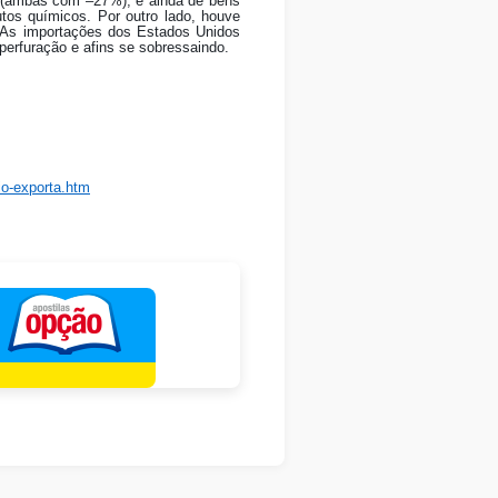
s (ambas com –27%), e ainda de bens
os químicos. Por outro lado, houve
 As importações dos Estados Unidos
rfuração e afins se sobressaindo.
io-exporta.htm