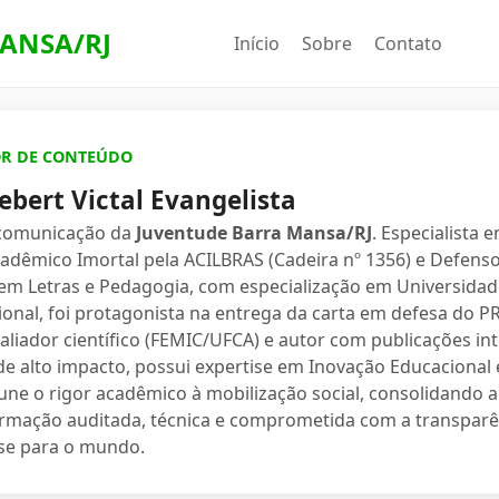
ANSA/RJ
Início
Sobre
Contato
OR DE CONTEÚDO
ebert Victal Evangelista
 comunicação da
Juventude Barra Mansa/RJ
. Especialista 
dêmico Imortal pela ACILBRAS (Cadeira nº 1356) e Defenso
 em Letras e Pedagogia, com especialização em Universidade
ional, foi protagonista na entrega da carta em defesa do 
valiador científico (FEMIC/UFCA) e autor com publicações in
e alto impacto, possui expertise em Inovação Educacional e
une o rigor acadêmico à mobilização social, consolidand
ormação auditada, técnica e comprometida com a transparê
se para o mundo.