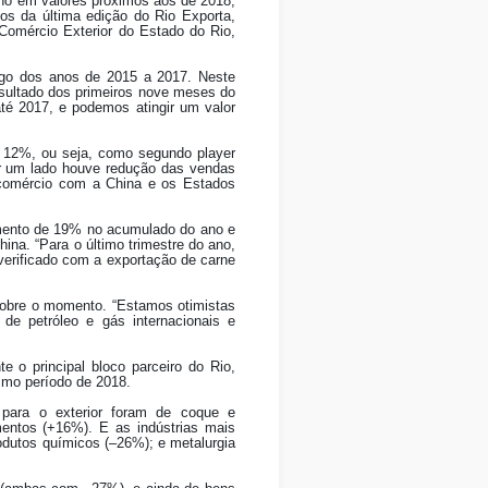
ano em valores próximos aos de 2018,
os da última edição do Rio Exporta,
 Comércio Exterior do Estado do Rio,
ngo dos anos de 2015 a 2017. Neste
esultado dos primeiros nove meses do
até 2017, e podemos atingir um valor
m 12%, ou seja, como segundo player
or um lado houve redução das vendas
o comércio com a China e os Estados
remento de 19% no acumulado do ano e
ina. “Para o último trimestre do ano,
verificado com a exportação de carne
 sobre o momento. “Estamos otimistas
de petróleo e gás internacionais e
 o principal bloco parceiro do Rio,
smo período de 2018.
 para o exterior foram de coque e
entos (+16%). E as indústrias mais
odutos químicos (–26%); e metalurgia