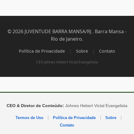
© 2026 JUVENTUDE BARRA MANSA/RJ . Barra Mansa -
Rio de Janeiro.
|
|
Política de Privacidade
Sobre
Contato
CEO Johnes Hebert Victal Evangelista
CEO & Diretor de Conteúdo:
Johnes Hebert Victal Evangelista
|
|
|
Termos de Uso
Política de Privacidade
Sobre
Contato