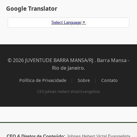
Google Translator
Select Language
▼
© 2026 JUVENTUDE BARRA MANSA/RJ . Barra Mansa -
Rio de Janeiro.
|
|
Política de Privacidade
Sobre
Contato
CEO Johnes Hebert Victal Evangelista
CEO & Diretor de Conteúdo:
Johnes Hebert Victal Evangelista