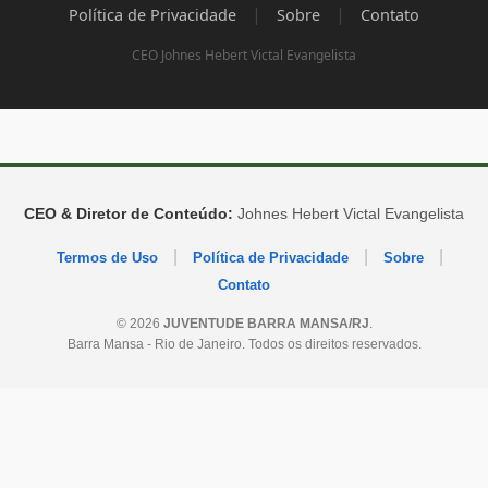
|
|
Política de Privacidade
Sobre
Contato
CEO Johnes Hebert Victal Evangelista
CEO & Diretor de Conteúdo:
Johnes Hebert Victal Evangelista
|
|
|
Termos de Uso
Política de Privacidade
Sobre
Contato
© 2026
JUVENTUDE BARRA MANSA/RJ
.
Barra Mansa - Rio de Janeiro. Todos os direitos reservados.