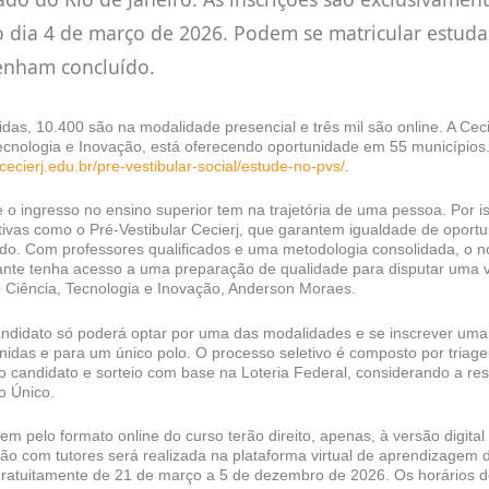
o dia 4 de março de 2026. Podem se matricular estud
enham concluído.
idas, 10.400 são na modalidade presencial e três mil são online. A Ceci
Tecnologia e Inovação, está oferecendo oportunidade em 55 municípios
ecierj.edu.br/pre-vestibular-social/estude-no-pvs/
.
o ingresso no ensino superior tem na trajetória de uma pessoa. Por is
tivas como o Pré-Vestibular Cecierj, que garantem igualdade de oportu
do. Com professores qualificados e uma metodologia consolidada, o 
ante tenha acesso a uma preparação de qualidade para disputar uma v
e Ciência, Tecnologia e Inovação, Anderson Moraes.
candidato só poderá optar por uma das modalidades e se inscrever um
inidas e para um único polo. O processo seletivo é composto por tri
lo candidato e sorteio com base na Loteria Federal, considerando a re
o Único.
m pelo formato online do curso terão direito, apenas, à versão digital
ação com tutores será realizada na plataforma virtual de aprendizagem d
gratuitamente de 21 de março a 5 de dezembro de 2026. Os horários d