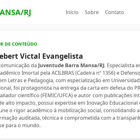
ANSA/RJ
Início
Sobre
Contato
OR DE CONTEÚDO
ebert Victal Evangelista
 comunicação da
Juventude Barra Mansa/RJ
. Especialista 
dêmico Imortal pela ACILBRAS (Cadeira nº 1356) e Defenso
 em Letras e Pedagogia, com especialização em Universidade
ional, foi protagonista na entrega da carta em defesa do 
valiador científico (FEMIC/UFCA) e autor com publicações in
e alto impacto, possui expertise em Inovação Educacional e
une o rigor acadêmico à mobilização social, consolidand
ormação auditada, técnica e comprometida com a transparê
se para o mundo.