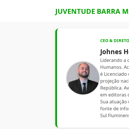
JUVENTUDE BARRA M
CEO & DIRET
Johnes H
Liderando a
Humanos. Aca
é Licenciado
projeção nac
República. A
em editoras d
Sua atuação 
fonte de inf
Sul Fluminen