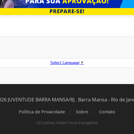
Select Language
▼
026 JUVENTUDE BARRA MANSA/RJ . Barra Mansa - Rio de Jane
|
|
Política de Privacidade
Sobre
Contato
CEO Johnes Hebert Victal Evangelista