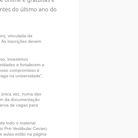
antes do último ano do
erj, vinculada da
. As inscrições devem
so, investimos
nidades e fortalecem a
nosso compromisso é
aga na universidade”,
a única vez, numa das
agem da documentação
serva de vagas para
 de todo o material
o Pré-Vestibular Cecierj.
e aulas estão na página