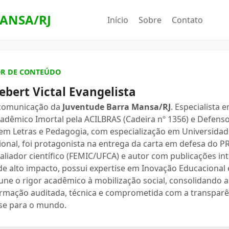
ANSA/RJ
Início
Sobre
Contato
OR DE CONTEÚDO
ebert Victal Evangelista
 comunicação da
Juventude Barra Mansa/RJ
. Especialista 
dêmico Imortal pela ACILBRAS (Cadeira nº 1356) e Defenso
 em Letras e Pedagogia, com especialização em Universidade
ional, foi protagonista na entrega da carta em defesa do 
valiador científico (FEMIC/UFCA) e autor com publicações in
e alto impacto, possui expertise em Inovação Educacional e
une o rigor acadêmico à mobilização social, consolidand
ormação auditada, técnica e comprometida com a transparê
se para o mundo.