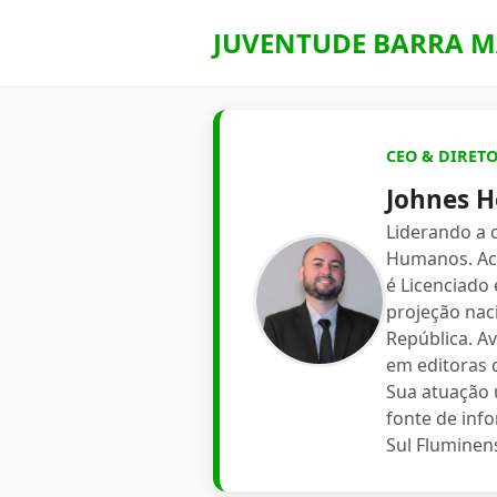
JUVENTUDE BARRA M
CEO & DIRET
Johnes H
Liderando a
Humanos. Aca
é Licenciado
projeção nac
República. A
em editoras d
Sua atuação 
fonte de inf
Sul Fluminen