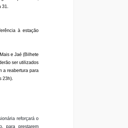
 31.
erência à estação
 Mais e Jaé (Bilhete
erão ser utilizados
m a reabertura para
s 23h).
ionária reforçará o
o, para prestarem