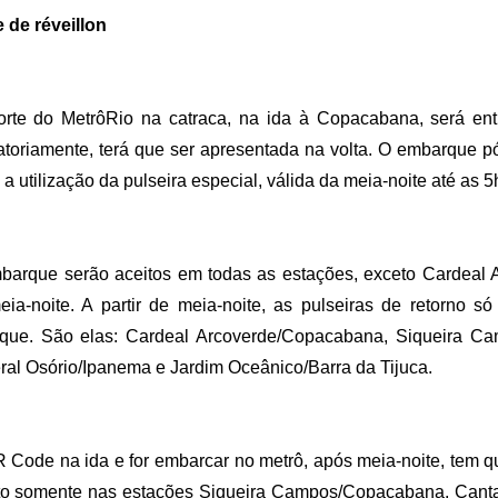
 de réveillon
rte do MetrôRio na catraca, na ida à Copacabana, será ent
gatoriamente, terá que ser apresentada na volta. O embarque 
a utilização da pulseira especial, válida da meia-noite até as 5
barque serão aceitos em todas as estações, exceto Cardeal A
-noite. A partir de meia-noite, as pulseiras de retorno só
rque. São elas: Cardeal Arcoverde/Copacabana, Siqueira C
l Osório/Ipanema e Jardim Oceânico/Barra da Tijuca.
Code na ida e for embarcar no metrô, após meia-noite, tem que
feito somente nas estações Siqueira Campos/Copacabana, Can