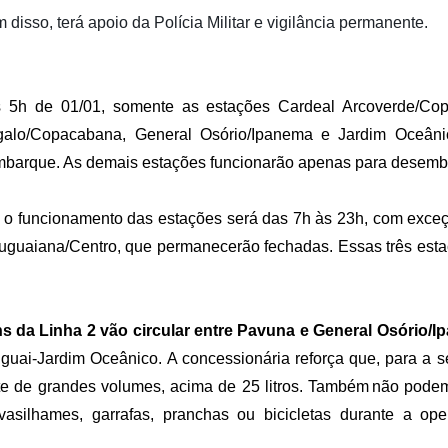
disso, terá apoio da Polícia Militar e vigilância permanente.
as 5h de 01/01, somente as estações Cardeal Arcoverde/Co
lo/Copacabana, General Osório/Ipanema e Jardim Oceânic
mbarque. As demais estações funcionarão apenas para desemb
ro, o funcionamento das estações será das 7h às 23h, com exc
uguaiana/Centro, que permanecerão fechadas. Essas três estaç
ns da Linha 2 vão circular entre Pavuna e General Osório/
uguai-Jardim Oceânico. A concessionária reforça que, para a 
rte de grandes volumes, acima de 25 litros. Também não podem
 vasilhames, garrafas, pranchas ou bicicletas durante a op