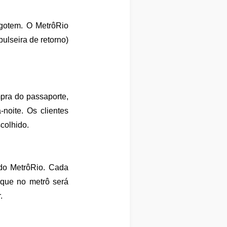
sgotem.
O MetrôRio
lseira de retorno)
pra do passaporte,
noite. Os clientes
colhido.
e do MetrôRio. Cada
rque no metrô será
.