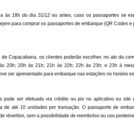
ada às 18h do dia 31/12 ou antes, caso os passaportes se e
ne
jem para comprar os passaportes de embarque (QR Codes e pu
a de Copacabana, os clientes poderão escolher, no ato da com
 às 20h; 20h às 21h; 21h às 22h; 22h às 23h; e 23h à meia-
e ser apresentado para embarque nas estações no horário es
is pode ser efetuada via crédito ou pix no aplicativo ou sit
pra de até 10 unidades por transação. O passaporte de emba
de réveillon, sem a possibilidade de reembolso ou uso posterior