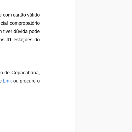
 com cartão válido
cial comprobatório
 tiver dúvida pode
das 41 estações do
lon de Copacabana,
te
Link
ou procure o