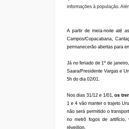
informações à população. Além 
A partir de meia-noite até 
Campos/Copacabana, Cantaga
permanecerão abertas para e
Já no feriado de 1º de janei
Saara/Presidente Vargas e Ur
5h do dia 02/01.
Nos dias 31/12 e 1/01,
os tre
1 e 4 vão manter o trajeto Ur
não será permitido o transpo
no metrô fogos de artifício,
réveillon.