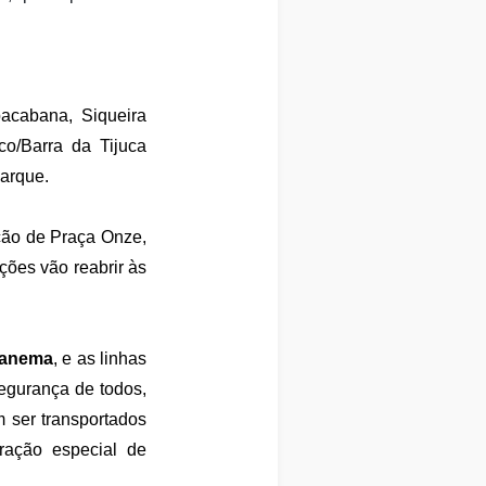
pacabana, Siqueira
o/Barra da Tijuca
arque.
eção de Praça Onze,
ões vão reabrir às
Ipanema
, e as linhas
segurança de todos,
 ser transportados
eração especial de