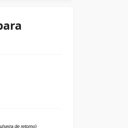
para
lseira de retorno)