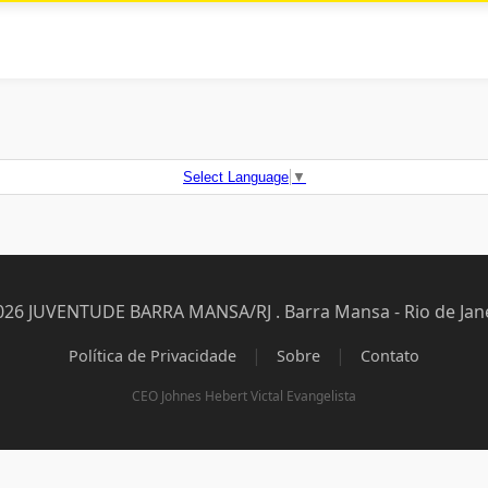
Select Language
▼
026 JUVENTUDE BARRA MANSA/RJ . Barra Mansa - Rio de Jane
|
|
Política de Privacidade
Sobre
Contato
CEO Johnes Hebert Victal Evangelista