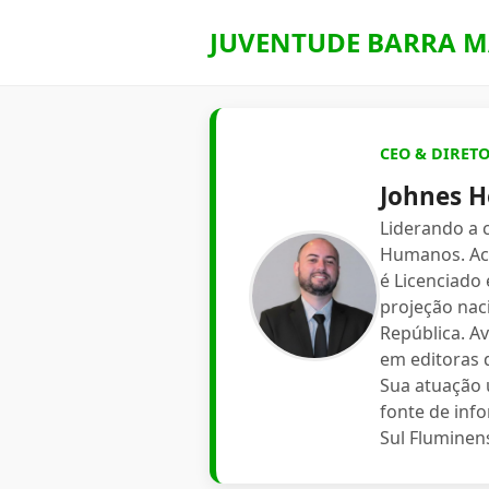
JUVENTUDE BARRA M
CEO & DIRET
Johnes H
Liderando a
Humanos. Aca
é Licenciado
projeção nac
República. A
em editoras d
Sua atuação 
fonte de inf
Sul Fluminen