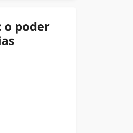
: o poder
ias