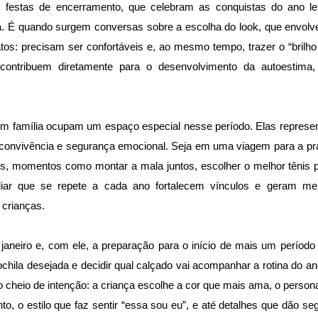
 festas de encerramento, que celebram as conquistas do ano le
. É quando surgem conversas sobre a escolha do look, que envolv
s: precisam ser confortáveis e, ao mesmo tempo, trazer o “brilho
 contribuem diretamente para o desenvolvimento da autoestima
as em família ocupam um espaço especial nesse período. Elas repres
, convivência e segurança emocional. Seja em uma viagem para a pr
, momentos como montar a mala juntos, escolher o melhor tênis p
iliar que se repete a cada ano fortalecem vínculos e geram me
crianças.
janeiro e, com ele, a preparação para o início de mais um período
chila desejada e decidir qual calçado vai acompanhar a rotina do an
 cheio de intenção: a criança escolhe a cor que mais ama, o pers
to, o estilo que faz sentir “essa sou eu”, e até detalhes que dão s