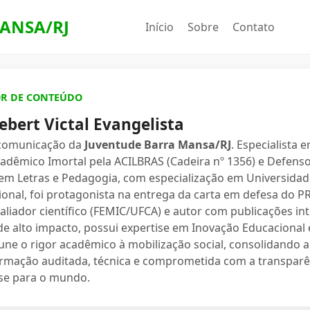
ANSA/RJ
Início
Sobre
Contato
OR DE CONTEÚDO
ebert Victal Evangelista
 comunicação da
Juventude Barra Mansa/RJ
. Especialista 
dêmico Imortal pela ACILBRAS (Cadeira nº 1356) e Defenso
 em Letras e Pedagogia, com especialização em Universidade
ional, foi protagonista na entrega da carta em defesa do 
valiador científico (FEMIC/UFCA) e autor com publicações in
e alto impacto, possui expertise em Inovação Educacional e
une o rigor acadêmico à mobilização social, consolidand
ormação auditada, técnica e comprometida com a transparê
se para o mundo.