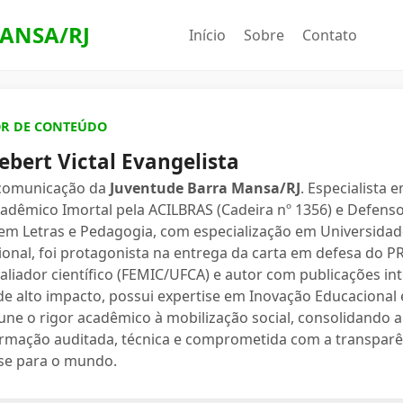
ANSA/RJ
Início
Sobre
Contato
OR DE CONTEÚDO
ebert Victal Evangelista
 comunicação da
Juventude Barra Mansa/RJ
. Especialista 
dêmico Imortal pela ACILBRAS (Cadeira nº 1356) e Defenso
 em Letras e Pedagogia, com especialização em Universidade
ional, foi protagonista na entrega da carta em defesa do 
valiador científico (FEMIC/UFCA) e autor com publicações in
e alto impacto, possui expertise em Inovação Educacional e
une o rigor acadêmico à mobilização social, consolidand
ormação auditada, técnica e comprometida com a transparê
se para o mundo.