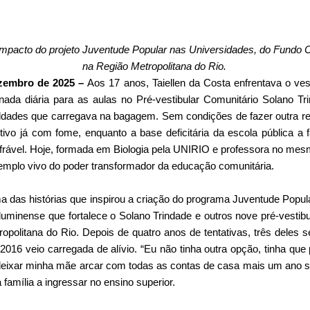
o impacto do projeto Juventude Popular nas Universidades, do Fundo
na Região Metropolitana do Rio.
ezembro de 2025 –
Aos 17 anos, Taiellen da Costa enfrentava o ve
rnada diária para as aulas no Pré-vestibular Comunitário Solano
aldades que carregava na bagagem. Sem condições de fazer outra r
tivo já com fome, enquanto a base deficitária da escola pública a 
frável. Hoje, formada em Biologia pela UNIRIO e professora no mes
xemplo vivo do poder transformador da educação comunitária.
 uma das histórias que inspirou a criação do programa Juventude Popul
uminense que fortalece o Solano Trindade e outros nove pré-vestibu
ropolitana do Rio. Depois de quatro anos de tentativas, três deles 
016 veio carregada de alívio. “Eu não tinha outra opção, tinha que 
 deixar minha mãe arcar com todas as contas de casa mais um ano s
 família a ingressar no ensino superior.