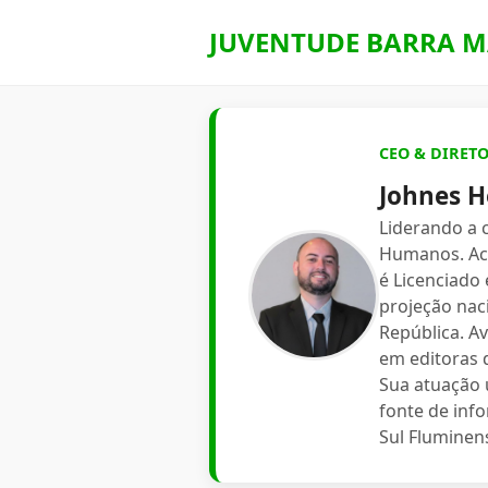
JUVENTUDE BARRA M
CEO & DIRET
Johnes H
Liderando a
Humanos. Aca
é Licenciado
projeção nac
República. A
em editoras d
Sua atuação 
fonte de inf
Sul Fluminen