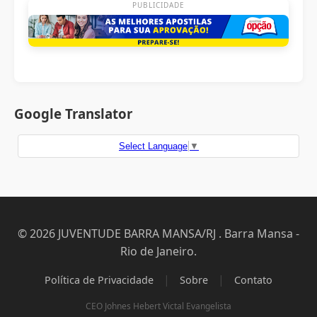
PUBLICIDADE
Google Translator
Select Language
▼
© 2026 JUVENTUDE BARRA MANSA/RJ . Barra Mansa -
Rio de Janeiro.
|
|
Política de Privacidade
Sobre
Contato
CEO Johnes Hebert Victal Evangelista