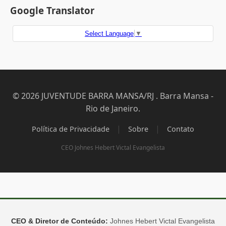
Google Translator
Select Language
▼
© 2026 JUVENTUDE BARRA MANSA/RJ . Barra Mansa -
Rio de Janeiro.
|
|
Política de Privacidade
Sobre
Contato
CEO Johnes Hebert Victal Evangelista
CEO & Diretor de Conteúdo:
Johnes Hebert Victal Evangelista