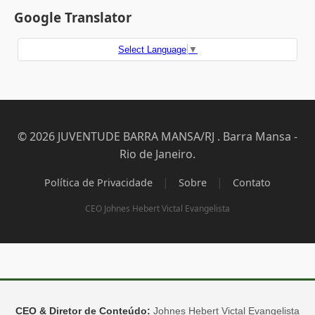
Google Translator
Select Language
▼
© 2026 JUVENTUDE BARRA MANSA/RJ . Barra Mansa -
Rio de Janeiro.
|
|
Política de Privacidade
Sobre
Contato
CEO Johnes Hebert Victal Evangelista
CEO & Diretor de Conteúdo:
Johnes Hebert Victal Evangelista