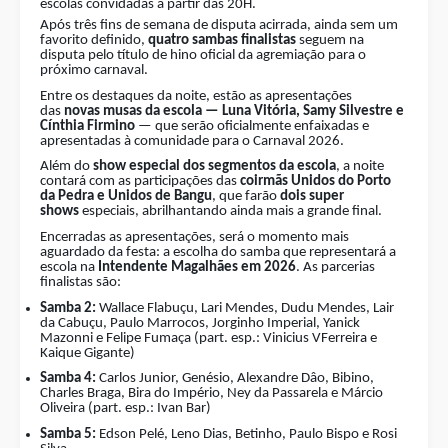
escolas convidadas a partir das 20H.
Após três fins de semana de disputa acirrada, ainda sem um
favorito definido,
quatro sambas finalistas
seguem na
disputa pelo título de hino oficial da agremiação para o
próximo carnaval.
Entre os destaques da noite, estão as apresentações
das
novas musas da escola — Luna Vitória, Samy Silvestre e
Cínthia Firmino
— que serão oficialmente enfaixadas e
apresentadas à comunidade para o Carnaval 2026.
Além do
show especial dos segmentos da escola
, a noite
contará com as participações das
coirmãs Unidos do Porto
da Pedra e Unidos de Bangu
, que farão
dois super
shows
especiais, abrilhantando ainda mais a grande final.
Encerradas as apresentações, será o momento mais
aguardado da festa: a escolha do samba que representará a
escola na
Intendente Magalhães em 2026
. As parcerias
finalistas são:
Samba 2:
Wallace Flabuçu, Lari Mendes, Dudu Mendes, Lair
da Cabuçu, Paulo Marrocos, Jorginho Imperial, Yanick
Mazonni e Felipe Fumaça (part. esp.: Vinicius VFerreira e
Kaique Gigante)
Samba 4:
Carlos Junior, Genésio, Alexandre Dâo, Bibino,
Charles Braga, Bira do Império, Ney da Passarela e Márcio
Oliveira (part. esp.: Ivan Bar)
Samba 5:
Edson Pelé, Leno Dias, Betinho, Paulo Bispo e Rosi