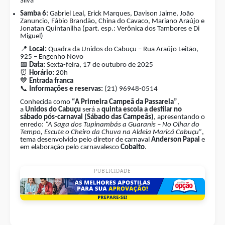
Silva
Samba 6:
Gabriel Leal, Erick Marques, Davison Jaime, João
Zanuncio, Fábio Brandão, China do Cavaco, Mariano Araújo e
Jonatan Quintanilha (part. esp.: Verônica dos Tambores e Di
Miguel)
📍
Local:
Quadra da Unidos do Cabuçu – Rua Araújo Leitão,
925 – Engenho Novo
📅
Data:
Sexta-feira, 17 de outubro de 2025
⏰
Horário:
20h
💙
Entrada franca
📞
Informações e reservas:
(21) 96948-0514
Conhecida como
“A Primeira Campeã da Passarela”
,
a
Unidos do Cabuçu
será a
quinta escola a desfilar no
sábado pós-carnaval (Sábado das Campeãs)
, apresentando o
enredo:
“A Saga dos Tupinambás a Guaranis – No Olhar do
Tempo, Escute o Cheiro da Chuva na Aldeia Maricá Cabuçu”
,
tema desenvolvido pelo diretor de carnaval
Anderson Papai
e
em elaboração pelo carnavalesco
Cobalto
.
PUBLICIDADE