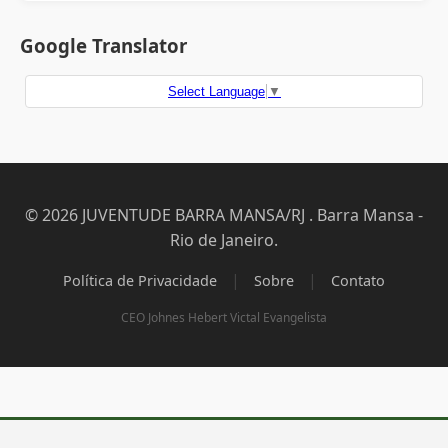
Google Translator
Select Language
▼
© 2026 JUVENTUDE BARRA MANSA/RJ . Barra Mansa -
Rio de Janeiro.
|
|
Política de Privacidade
Sobre
Contato
CEO Johnes Hebert Victal Evangelista