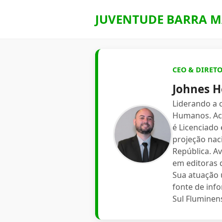
JUVENTUDE BARRA M
CEO & DIRET
Johnes H
Liderando a
Humanos. Aca
é Licenciado
projeção nac
República. A
em editoras d
Sua atuação 
fonte de inf
Sul Fluminen