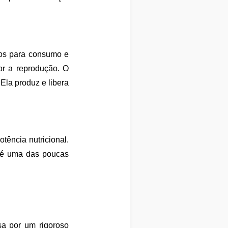
dos para consumo e
or a reprodução. O
 Ela produz e libera
tência nutricional.
m é uma das poucas
sa por um rigoroso