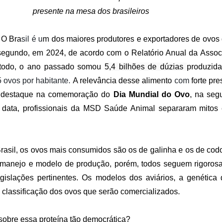
presente na mesa dos brasileiros
 O Bra
sil é u
m dos maiores produtores e exportadores de ovo
segundo, em 2024, de acordo com o Relatório Anual da Associ
 todo, o ano passado somou
5,4 bilhões de dúzias
produzid
5 ovos por habitante.
A relevância desse alimento
com
forte pr
is destaque na comemoração do
Dia Mundial do Ovo
, na seg
 a data, profissionais da MSD Saúde Animal separaram mitos
Brasil, os ovos mais consumidos são os de galinha e os de co
o manejo e modelo de produção, porém, todos seguem rigoro
gislações pertinentes. Os modelos dos aviários, a genética
a classificação dos ovos que serão comercializados.
sobre essa proteína tão democrática?