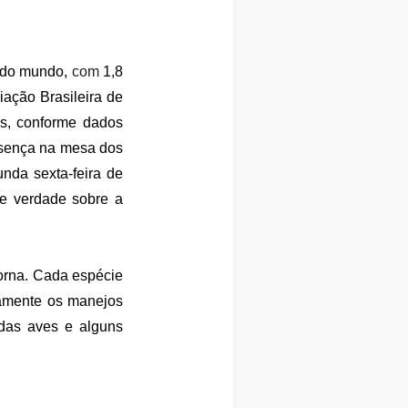
s do mundo,
com
1,8
ação Brasileira de
as, conforme dados
esença na mesa dos
unda sexta-feira de
 e verdade sobre a
dorna. Cada espécie
samente os manejos
 das aves e alguns