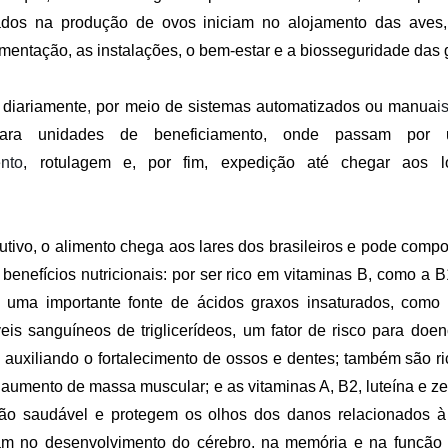
ados na produção de ovos iniciam no alojamento das aves,
imentação, as instalações, o bem-estar e a biosseguridade das 
 diariamente
,
por meio de sistemas automatizados ou manua
i
ara unidades de beneficiamento, onde passam por
nto
, rotulagem e, por fim, expedição até chegar aos l
tivo, o alimento chega aos lares dos brasileiros e pode compor
 benefícios nutricionais: por ser rico em vitaminas B, como a
 uma importante fonte de ácidos graxos insaturados, como
eis sanguíneos de triglicerídeos, um fator de risco para doe
, auxiliando o fortalecimento de ossos e dentes; também são r
o aumento de massa muscular; e as vitaminas A, B2, luteína e z
o saudável e protegem os olhos dos danos relacionados à 
iam no desenvolvimento do cérebro, na memória e na função 