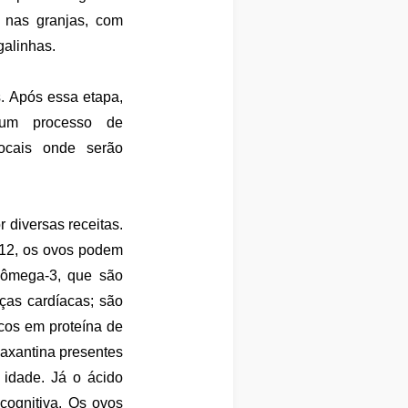
 nas granjas, com
galinhas.
s
. Após essa etapa,
 um processo de
ocais onde serão
 diversas receitas.
 B12, os ovos podem
 ômega-3, que são
nças cardíacas; são
icos em proteína de
eaxantina presentes
idade. Já o ácido
cognitiva. Os ovos