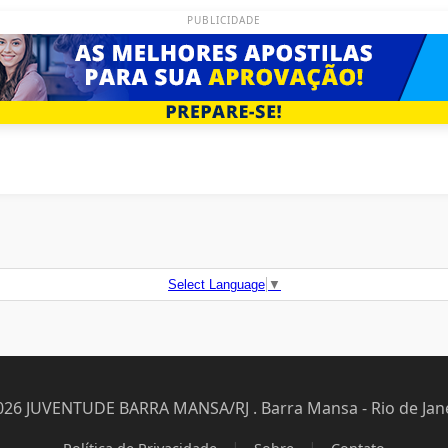
PUBLICIDADE
Select Language
▼
026 JUVENTUDE BARRA MANSA/RJ . Barra Mansa - Rio de Jane
|
|