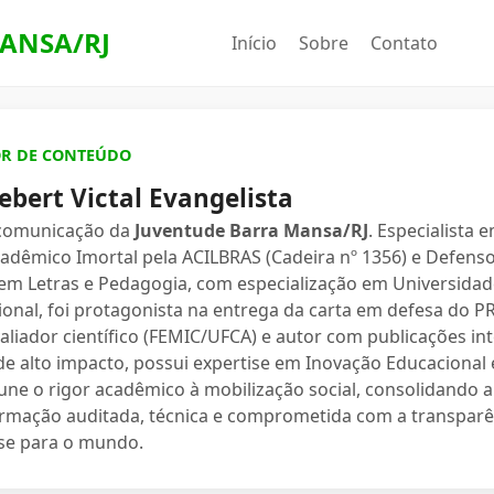
ANSA/RJ
Início
Sobre
Contato
OR DE CONTEÚDO
ebert Victal Evangelista
 comunicação da
Juventude Barra Mansa/RJ
. Especialista 
dêmico Imortal pela ACILBRAS (Cadeira nº 1356) e Defenso
 em Letras e Pedagogia, com especialização em Universidade
ional, foi protagonista na entrega da carta em defesa do 
valiador científico (FEMIC/UFCA) e autor com publicações in
e alto impacto, possui expertise em Inovação Educacional e
une o rigor acadêmico à mobilização social, consolidand
ormação auditada, técnica e comprometida com a transparê
se para o mundo.