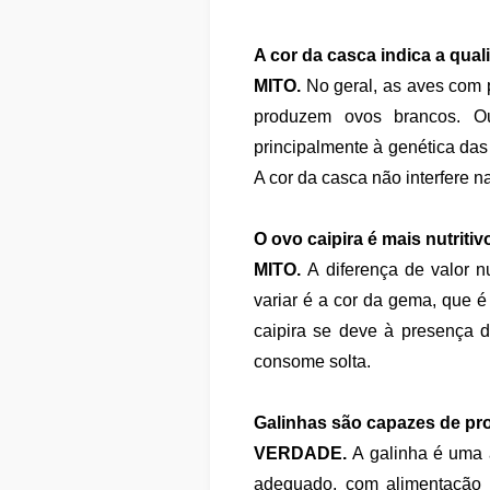
A cor da casca indica a qua
MITO.
No geral, as aves com
produzem ovos brancos. Ou
principalmente à genética das
A cor da casca não interfere na
O ovo caipira é mais nutriti
MITO.
A diferença de valor n
variar é a cor da gema, que é
caipira se deve à presença d
consome solta.
Galinhas são capazes de pr
VERDADE.
A galinha é uma 
adequado, com alimentação c