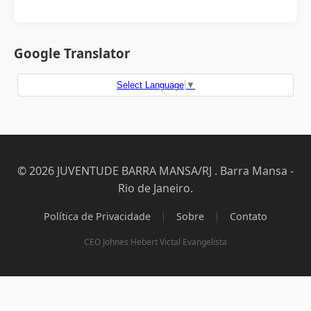
Google Translator
Select Language
▼
© 2026 JUVENTUDE BARRA MANSA/RJ . Barra Mansa -
Rio de Janeiro.
|
|
Política de Privacidade
Sobre
Contato
CEO Johnes Hebert Victal Evangelista