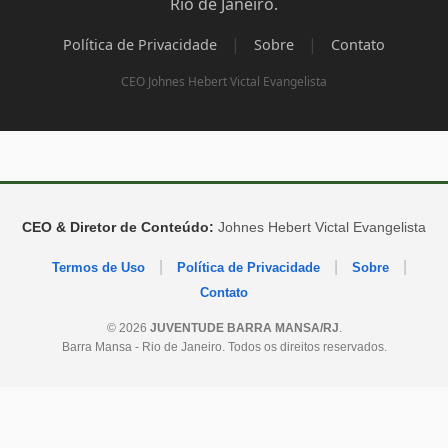
Rio de Janeiro.
|
|
Política de Privacidade
Sobre
Contato
CEO Johnes Hebert Victal Evangelista
CEO & Diretor de Conteúdo:
Johnes Hebert Victal Evangelista
|
|
|
Termos de Uso
Política de Privacidade
Sobre
Contato
© 2026
JUVENTUDE BARRA MANSA/RJ
.
Barra Mansa - Rio de Janeiro. Todos os direitos reservados.