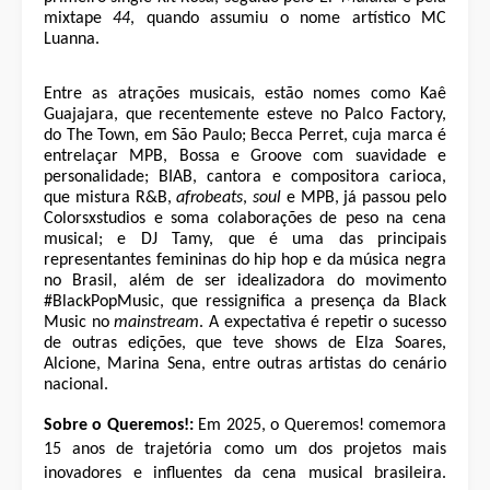
mixtape
44
, quando assumiu o nome artístico MC
Luanna.
Entre as atrações musicais, estão nomes como Kaê
Guajajara, que recentemente esteve no Palco Factory,
do The Town, em São Paulo; Becca Perret, cuja marca é
entrelaçar MPB, Bossa e Groove com suavidade e
personalidade; BIAB, cantora e compositora carioca,
que mistura R&B,
afrobeats
,
soul
e MPB, já passou pelo
Colorsxstudios e soma colaborações de peso na cena
musical; e DJ Tamy, que é uma das principais
representantes femininas do hip hop e da música negra
no Brasil, além de ser idealizadora do movimento
#BlackPopMusic, que ressignifica a presença da Black
Music no
mainstream
. A expectativa é repetir o sucesso
de outras edições, que teve shows de Elza Soares,
Alcione, Marina Sena, entre outras artistas do cenário
nacional.
Sobre o Queremos!:
Em 2025, o Queremos! comemora
15 anos de trajetória como um dos projetos mais
inovadores e influentes da cena musical brasileira.