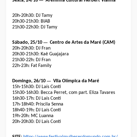
—
Sexta, 24/10
Areninha Cultural Herbert Vianna
20h-20h30: DJ Tamy
20h30-21h30: BIAB
21h30-22h30: DJ Tamy
—
Sábado, 25/10
Centro de Artes da Maré (CAM)
20h-20h30: DJ Fran
20h30-21h30: Kaê Guajajara
21h30-22h: DJ Fran
22h-23h: Fat Family
—
Domingo, 26/10
Vila Olímpica da Maré
15h-15h30: DJ Laís Conti
15h30-16h30: Becca Perret, com part. Eliza Tavares
16h30-17h: DJ Laís Conti
17h-18h40: Priscila Senna
18h40-19h: DJ Laís Conti
19h-20h: MC Luanna
20h-20h30: DJ Laís Conti