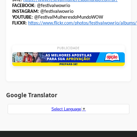
SITE:
https://www.festivalmulheresdomundo.com.br/
FACEBOOK
: @festivalwowrio
INSTAGRAM:
@festivalwowrio
YOUTUBE:
@FestivalMulheresdoMundoWOW
FLICKR
:
https://www.flickr.com/photos/festivalwowrio/albums/
PUBLICIDADE
Google Translator
Select Language
▼