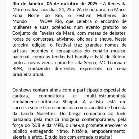
Rio de Janeiro, 06 de outubro de 2025 -
A Redes da
Maré realiza, nos dias 24, 25 e 26 de outubro, na Maré,
Zona Norte do Rio, o Festival Mulheres do
—
Mundo
WOW Rio, que celebra o encontro de
mulheres e suas potências num evento gratuito no
Conjunto de Favelas da Maré, com mesas de debates,
rodas de conversas, ativismo, oficinas e shows. Nesta
terceira edição, o Festival traz grandes nomes de
artistas potentes e consagradas do cenário musical
nacional, como as lendas Fat Family e Fafá de Belém,
junto a novas vozes, como Priscila Senna, MC Luanna e
BIAB, traduzindo diferentes expressões da cena
brasileira atual.
Os shows contam ainda com a participação especial da
cantora, compositora e multi-instrumentista
zimbabuense-britânica Shingai. A artista está em
carreira solo e ficou conhecida como vocalista e baixista
da banda Noisettes. Do brega romântico ao funk,
passando pela música indígena contemporânea, pela
força do R&B e da MPB, o
line-up
promete envolver o
público entregando ritmo, história, empoderamento,
alegria e afeto. E tudo isso com entrada gratuita!