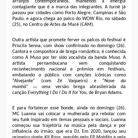
arranjos contemporâneos, mantendo a energia
contagiante que é a marca das integrantes. A turnê já
passou por cidades como Porto Alegre, Campinas e São
Paulo, e agora chega ao palco do WOW Rio, no sábado
(25), no Centro de Artes da Maré (CAM).
Outra artista que promete ferver os palcos do festival é
Priscila Senna, com show confirmado no domingo (26).
Cantora e compositora de brega romântico, é conhecida
como
A Musa
por ter sido vocalista da banda
Musa
. A
artista pernambucana vem conquistando
reconhecimento nacional e prêmios em festivais,
embalando o público com canções icônicas como
“Alvejante
”
(com Zé Vaqueiro) e “Nove
da
—
manhã”
uma versão brega abrasileirada da
canção
Everything I Do I Do It for You
, de Bryan Adams.
E para fortalecer esse bonde, ainda no domingo (26),
MC Luanna vai colocar a mulherada pra rebolar com
seu funk inspirado em temas pessoais e sociais. Luanna
começou sua trajetória na música pela dança e por
influência do irmão, que era DJ. Em 2020, lançou seu
primeiro single
Kit Rosa
, seguido pelo EP
Maldita
e pela