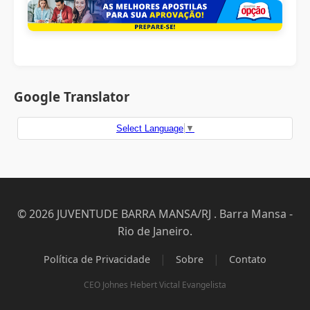
Google Translator
Select Language
▼
© 2026 JUVENTUDE BARRA MANSA/RJ . Barra Mansa -
Rio de Janeiro.
|
|
Política de Privacidade
Sobre
Contato
CEO Johnes Hebert Victal Evangelista