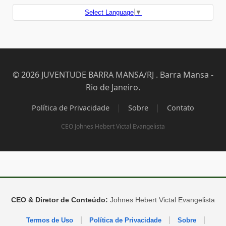
Select Language
▼
© 2026 JUVENTUDE BARRA MANSA/RJ . Barra Mansa -
Rio de Janeiro.
|
|
Política de Privacidade
Sobre
Contato
CEO Johnes Hebert Victal Evangelista
CEO & Diretor de Conteúdo:
Johnes Hebert Victal Evangelista
|
|
|
Termos de Uso
Política de Privacidade
Sobre