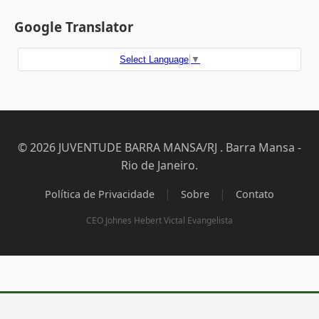
Google Translator
Select Language
▼
© 2026 JUVENTUDE BARRA MANSA/RJ . Barra Mansa -
Rio de Janeiro.
|
|
Política de Privacidade
Sobre
Contato
CEO Johnes Hebert Victal Evangelista