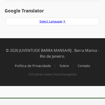
Google Translator
Select Language
▼
© 2026 JUVENTUDE BARRA MANSA/RJ . Barra Mansa -
Rio de Janeiro.
|
|
Política de Privacidade
Sobre
Contato
CEO Johnes Hebert Victal Evangelista