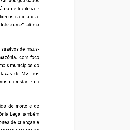
 As desigualdades
 área de fronteira e
reitos da infância,
olescente”, afirma
istrativos de maus-
Amazônia, com foco
mais municípios do
s taxas de MVI nos
nos do restante do
guida de morte e de
zônia Legal também
rtes de crianças e