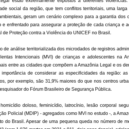
gal estão extremamente expostos a diferentes violências.
dade social da região, que tem conflitos territoriais, uma larga
ambientais, geram um cenário complexo para a garantia dos di
 e enfrentado para assegurar a proteção de cada criança e ad
al de Proteção contra a Violência do UNICEF no Brasil.
o de análise territorializada dos microdados de registros admin
iolentas Intencionais (MVI) de crianças e adolescentes na 
onais entre as cidades que compõem a Amazônia Legal e os de
 importância de considerar as especificidades da região: a
os, por exemplo, são 31,9% maiores do que nos centros urba
pesquisador do Fórum Brasileiro de Segurança Pública.
homicídio doloso, feminicídio, latrocínio, lesão corporal se
nção Policial (MDIP) - agregados como MVI no estudo -, a Ama
sto do Brasil. Apesar de uma pequena queda no número de mo