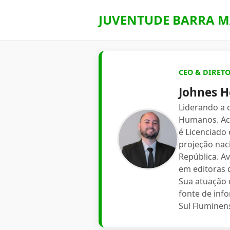
JUVENTUDE BARRA M
CEO & DIRET
Johnes H
Liderando a
Humanos. Aca
é Licenciado
projeção nac
República. A
em editoras d
Sua atuação 
fonte de inf
Sul Fluminen