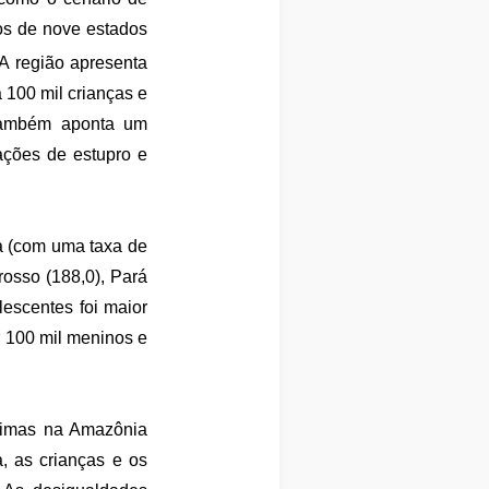
os de nove estados
 A região apresenta
 100 mil crianças e
 também aponta um
ações de estupro e
a (com uma taxa de
rosso (188,0), Pará
lescentes foi maior
r 100 mil meninos e
ítimas na Amazônia
, as crianças e os