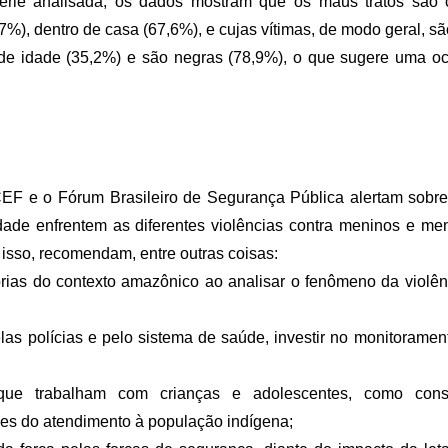
érie analisada, os dados mostram que os maus tratos são
,7%), dentro de casa (67,6%), e cujas vítimas, de modo geral, s
de idade (35,2%) e são negras (78,9%), o que sugere uma oco
CEF e o Fórum Brasileiro de Segurança Pública alertam sobr
dade enfrentem as diferentes violências contra meninos e m
 isso, recomendam, entre outras coisas:
rias do contexto amazônico ao analisar o fenômeno da violên
pelas polícias e pelo sistema de saúde, investir no monitorame
 que trabalham com crianças e adolescentes, como consel
des do atendimento à população indígena;