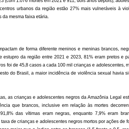
23 (com 1.076 mortes em 2021 e 911, dois anos depois), adole
entros urbanos da região estão 27% mais vulneráveis à viol
s da mesma faixa etária.
 impactam de forma diferente meninos e meninas brancos, neg
de estupro da região entre 2021 e 2023, 81% eram pretos e 
ros foi de 45,8 casos a cada 100 mil crianças e adolescentes, m
esto do Brasil, a maior incidência de violência sexual havia si
tas, as crianças e adolescentes negros da Amazônia Legal est
ência que brancos, inclusive em relação às mortes decorren
o, 91,8% das vítimas eram negras, enquanto 7,9% eram br
 taxa de crianças e adolescentes negros mortos por ações de 