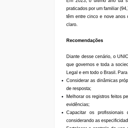
Em 2023, o último ano da s
praticados por um familiar (94
têm entre cinco e nove anos 
claro.
Recomendações
Diante desse cenário, o UNI
que governos e toda a socie
Legal e em todo o Brasil. Para
Considerar as dinâmicas próp
de resposta;
Melhorar os registros feitos 
evidências;
Capacitar os profissionais
considerando as especificida