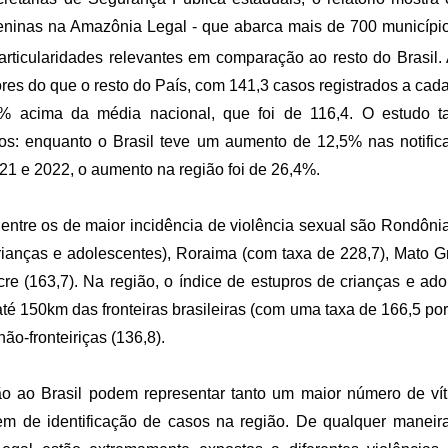
eninas na Amazônia Legal - que abarca mais de 700 municípi
articularidades relevantes em comparação ao resto do Brasil.
res do que o resto do País, com 141,3 casos registrados a cada
4% acima da média nacional, que foi de 116,4. O estudo
ros: enquanto o Brasil teve um aumento de 12,5% nas notific
021 e 2022, o aumento na região foi de 26,4%.
entre os de maior incidência de violência sexual são Rondôni
rianças e adolescentes), Roraima (com taxa de 228,7), Mato G
cre (163,7). Na região, o índice de estupros de crianças e ado
até 150km das fronteiras brasileiras (com uma taxa de 166,5 po
o-fronteiriças (136,8).
o ao Brasil podem representar tanto um maior número de v
m de identificação de casos na região. De qualquer maneira