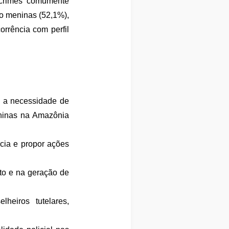
 crimes comumente
ão meninas (52,1%),
rrência com perfil
e a necessidade de
eninas na Amazônia
cia e propor ações
nto e na geração de
heiros tutelares,