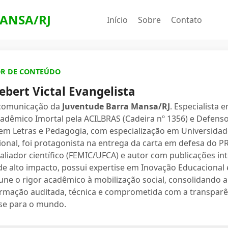
ANSA/RJ
Início
Sobre
Contato
OR DE CONTEÚDO
ebert Victal Evangelista
 comunicação da
Juventude Barra Mansa/RJ
. Especialista 
dêmico Imortal pela ACILBRAS (Cadeira nº 1356) e Defenso
 em Letras e Pedagogia, com especialização em Universidade
ional, foi protagonista na entrega da carta em defesa do 
valiador científico (FEMIC/UFCA) e autor com publicações in
e alto impacto, possui expertise em Inovação Educacional e
une o rigor acadêmico à mobilização social, consolidand
ormação auditada, técnica e comprometida com a transparê
se para o mundo.