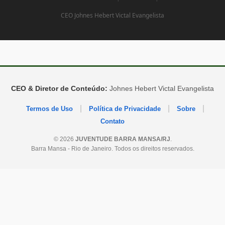
CEO Johnes Hebert Victal Evangelista
CEO & Diretor de Conteúdo:
Johnes Hebert Victal Evangelista
|
|
|
Termos de Uso
Política de Privacidade
Sobre
Contato
© 2026
JUVENTUDE BARRA MANSA/RJ
.
Barra Mansa - Rio de Janeiro. Todos os direitos reservados.