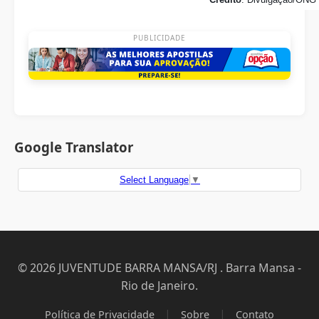
PUBLICIDADE
Google Translator
Select Language
▼
© 2026 JUVENTUDE BARRA MANSA/RJ . Barra Mansa -
Rio de Janeiro.
|
|
Política de Privacidade
Sobre
Contato