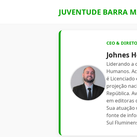
JUVENTUDE BARRA M
CEO & DIRET
Johnes H
Liderando a
Humanos. Aca
é Licenciado
projeção nac
República. A
em editoras d
Sua atuação 
fonte de inf
Sul Fluminen