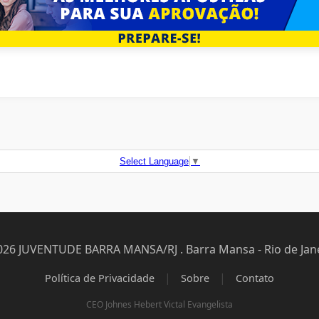
Select Language
▼
026 JUVENTUDE BARRA MANSA/RJ . Barra Mansa - Rio de Jane
|
|
Política de Privacidade
Sobre
Contato
CEO Johnes Hebert Victal Evangelista