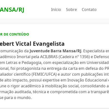
ANSA/RJ
Início
Sobre
Contato
OR DE CONTEÚDO
ebert Victal Evangelista
 comunicação da
Juventude Barra Mansa/RJ
. Especialista 
dêmico Imortal pela ACILBRAS (Cadeira nº 1356) e Defenso
 em Letras e Pedagogia, com especialização em Universidade
ional, foi protagonista na entrega da carta em defesa do 
valiador científico (FEMIC/UFCA) e autor com publicações in
e alto impacto, possui expertise em Inovação Educacional e
une o rigor acadêmico à mobilização social, consolidand
ormação auditada, técnica e comprometida com a transparê
se para o mundo.