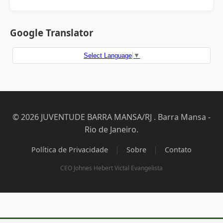
Google Translator
Select Language
▼
© 2026 JUVENTUDE BARRA MANSA/RJ . Barra Mansa -
Rio de Janeiro.
|
|
Política de Privacidade
Sobre
Contato
CEO Johnes Hebert Victal Evangelista