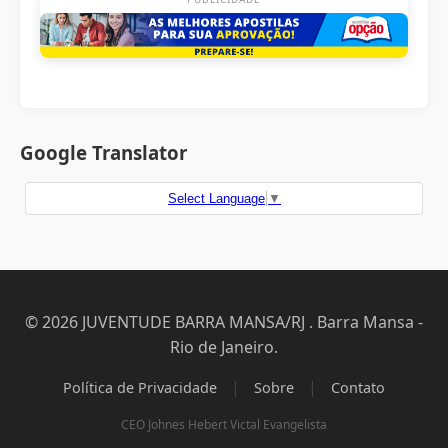
Google Translator
Select Language
▼
© 2026 JUVENTUDE BARRA MANSA/RJ . Barra Mansa -
Rio de Janeiro.
|
|
Política de Privacidade
Sobre
Contato
CEO Johnes Hebert Victal Evangelista