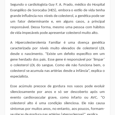
Segundo o cardiologista Guy F. A. Prado, médico do Hospital
Evangélico de Sorocaba (HES), embora o estilo de vida tenha
grande influência nos níveis de colesterol, a genética pode ser
um fator determinante e, em alguns casos, a principal
responsável. Dessa forma, mesmo uma pessoa com hábitos
de vida impecáveis pode apresentar colesterol muito alto.
A Hipercolesterolemia Familiar é uma doença genética
caracterizada por níveis muito elevados de colesterol LDL
desde o nascimento. “Existe um defeito específico em um
gene herdado dos pais. Esse gene é responsável por ‘limpar’
o colesterol LDL do sangue. Como ele não funciona bem, o
colesterol se acumula nas artérias desde a infância”, explica o
especialista.
Esse acúmulo precoce de gordura nos vasos pode evoluir
silenciosamente por anos e só ser descoberto após um
evento cardiovascular grave, como infarto ou AVC. “O
colesterol alto é uma condição silenciosa. Ele não causa
sintomas por muitos anos, no entanto, aos poucos, formam-
se placas de gordura nas artérias (aterosclerose)”, explica.