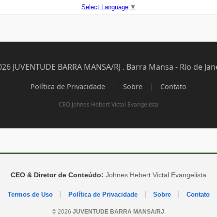
Select Language
▼
026 JUVENTUDE BARRA MANSA/RJ . Barra Mansa - Rio de Jane
|
|
Política de Privacidade
Sobre
Contato
CEO Johnes Hebert Victal Evangelista
CEO & Diretor de Conteúdo:
Johnes Hebert Victal Evangelista
|
|
|
Termos de Uso
Política de Privacidade
Sobre
Contato
© 2026
JUVENTUDE BARRA MANSA/RJ
.