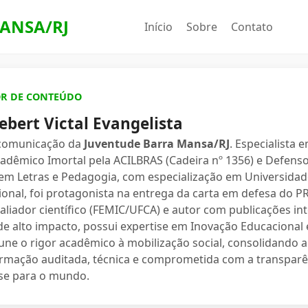
ANSA/RJ
Início
Sobre
Contato
OR DE CONTEÚDO
ebert Victal Evangelista
 comunicação da
Juventude Barra Mansa/RJ
. Especialista 
dêmico Imortal pela ACILBRAS (Cadeira nº 1356) e Defenso
 em Letras e Pedagogia, com especialização em Universidade
ional, foi protagonista na entrega da carta em defesa do 
valiador científico (FEMIC/UFCA) e autor com publicações in
e alto impacto, possui expertise em Inovação Educacional e
une o rigor acadêmico à mobilização social, consolidand
ormação auditada, técnica e comprometida com a transparê
se para o mundo.