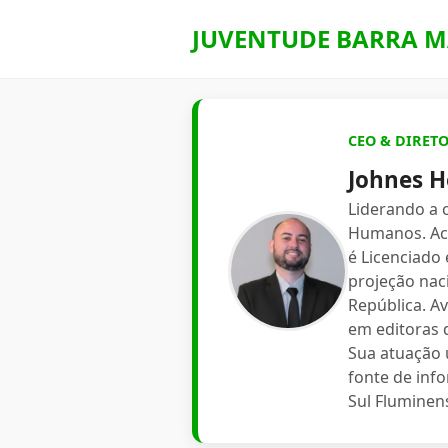
JUVENTUDE BARRA M
CEO & DIRET
Johnes H
Liderando a
Humanos. Aca
é Licenciado
projeção nac
República. A
em editoras d
Sua atuação 
fonte de inf
Sul Fluminen