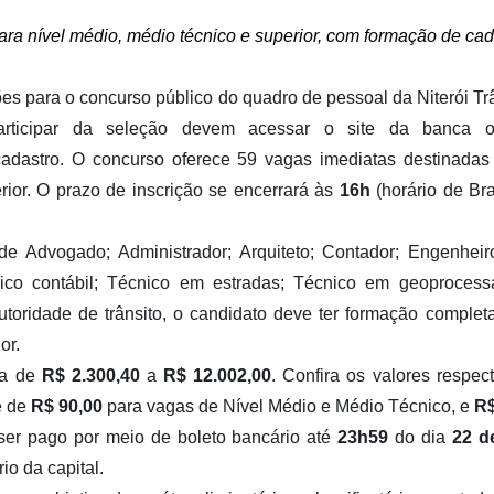
ra nível médio, médio técnico e superior, com formação de cad
ções para o concurso público do quadro de pessoal da Niterói Trâ
articipar da seleção devem acessar o site da banca o
cadastro. O concurso oferece 59 vagas imediatas destinadas
ior. O prazo de inscrição se encerrará às
16h
(horário de Bra
e Advogado; Administrador; Arquiteto; Contador; Engenheiro
ico contábil; Técnico em estradas; Técnico em geoprocess
autoridade de trânsito, o candidato deve ter formação comple
or.
ia de
R$ 2.300,40
a
R$ 12.002,00
.
Confira os valores respec
é de
R$ 90,00
para vagas de Nível Médio e Médio Técnico, e
R$
 ser pago por meio de
boleto bancário até
23h59
do dia
22 d
o da capital.