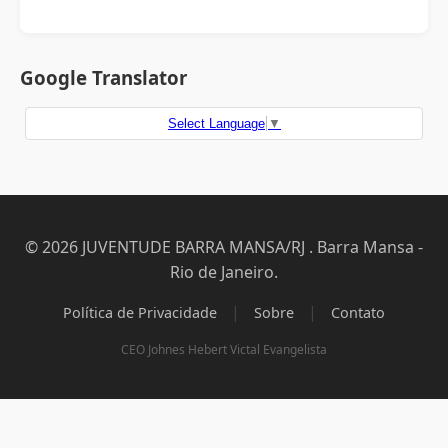
Google Translator
Select Language
▼
© 2026 JUVENTUDE BARRA MANSA/RJ . Barra Mansa -
Rio de Janeiro.
|
|
Política de Privacidade
Sobre
Contato
CEO Johnes Hebert Victal Evangelista