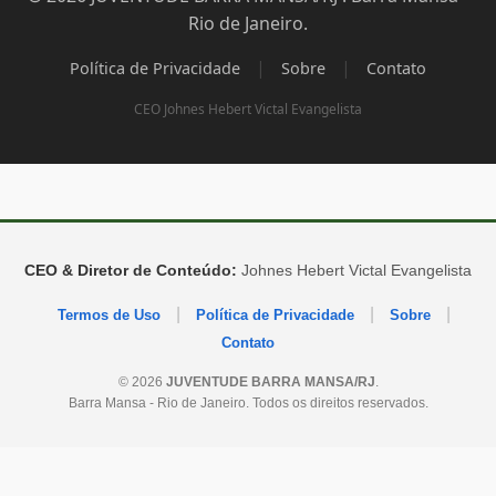
Rio de Janeiro.
|
|
Política de Privacidade
Sobre
Contato
CEO Johnes Hebert Victal Evangelista
CEO & Diretor de Conteúdo:
Johnes Hebert Victal Evangelista
|
|
|
Termos de Uso
Política de Privacidade
Sobre
Contato
© 2026
JUVENTUDE BARRA MANSA/RJ
.
Barra Mansa - Rio de Janeiro. Todos os direitos reservados.