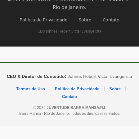
Rio de Janeiro.
|
|
Política de Privacidade
Sobre
Contato
CEO Johnes Hebert Victal Evangelista
CEO & Diretor de Conteúdo:
Johnes Hebert Victal Evangelista
|
|
|
Termos de Uso
Política de Privacidade
Sobre
Contato
© 2026
JUVENTUDE BARRA MANSA/RJ
.
Barra Mansa - Rio de Janeiro. Todos os direitos reservados.