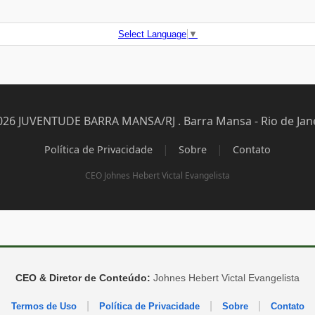
Select Language
▼
026 JUVENTUDE BARRA MANSA/RJ . Barra Mansa - Rio de Jane
|
|
Política de Privacidade
Sobre
Contato
CEO Johnes Hebert Victal Evangelista
CEO & Diretor de Conteúdo:
Johnes Hebert Victal Evangelista
|
|
|
Termos de Uso
Política de Privacidade
Sobre
Contato