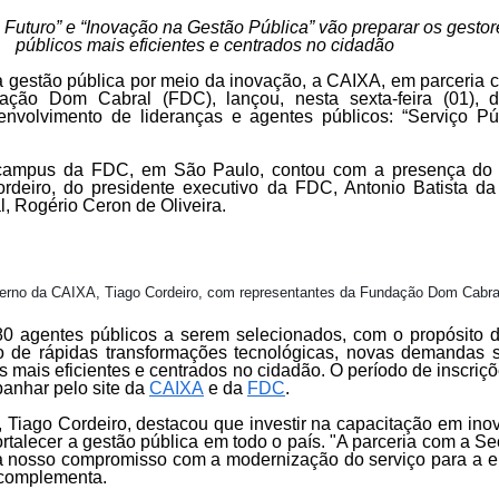
 Futuro” e “Inovação na Gestão Pública” vão preparar os gestor
públicos mais eficientes e centrados no cidadão
gestão pública por meio da inovação, a CAIXA, em parceria c
ção Dom Cabral (FDC), lançou, nesta sexta-feira (01), 
envolvimento de lideranças e agentes públicos: “Serviço Pú
 campus da FDC, em São Paulo, contou com a presença do v
deiro, do presidente executivo da FDC, Antonio Batista da 
l, Rogério Ceron de Oliveira.
erno da CAIXA, Tiago Cordeiro, com representantes da Fundação Dom Cabra
r 80 agentes públicos a serem selecionados, com o propósito 
o de rápidas transformações tecnológicas, novas demandas s
s mais eficientes e centrados no cidadão. O período de inscriçõ
anhar pelo site da
CAIXA
e da
FDC
.
, Tiago Cordeiro, destacou que investir na capacitação em in
rtalecer a gestão pública em todo o país. "A parceria com a Se
a nosso compromisso com a modernização do serviço para a e
 complementa.