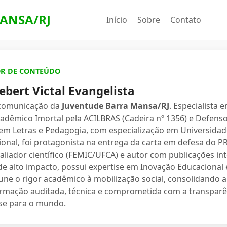
ANSA/RJ
Início
Sobre
Contato
OR DE CONTEÚDO
ebert Victal Evangelista
 comunicação da
Juventude Barra Mansa/RJ
. Especialista 
dêmico Imortal pela ACILBRAS (Cadeira nº 1356) e Defenso
 em Letras e Pedagogia, com especialização em Universidade
ional, foi protagonista na entrega da carta em defesa do 
valiador científico (FEMIC/UFCA) e autor com publicações in
e alto impacto, possui expertise em Inovação Educacional e
une o rigor acadêmico à mobilização social, consolidand
ormação auditada, técnica e comprometida com a transparê
se para o mundo.