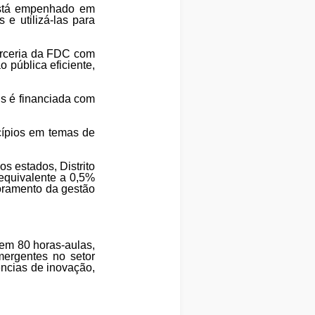
 está empenhado em
e utilizá-las para
parceria da FDC com
 pública eficiente,
is é financiada com
icípios em temas de
s estados, Distrito
 equivalente a 0,5%
moramento da gestão
em 80 horas-aulas,
mergentes no setor
ências de inovação,