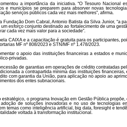
comentou a importância da iniciativa. “O Tesouro Nacional
os e municípios se preparem para absorver novas tecnologias 
ulação serviços públicos cada vez mais melhores”, afirma.
da Fundação Dom Cabral, Antonio Batista da Silva Junior, “a 
um esforço conjunto destinado ao fortalecimento de uma gestão
rar cada vez mais valor para a sociedade”.
ela CAIXA e a capacitação é gratuita para os participantes, po
Portarias MF nº 808/2023 e STN/MF nº 1.478/2023.
omentar o apoio das instituições financeiras a estados e mun
lico-privadas.
oncessão de garantias em operações de crédito contratadas pelo
dicionada a contrapartida mínima das instituições financeiras,
édito com garantia da União, para aplicação no apoio ao apri
timentos dos entes subnacionais.
 estratégico, o programa Inovação em Gestão Pública propõe, 
na adoção de soluções inovadoras e no uso de tecnologias e
 temas como inteligência artificial, big data, foresight e tend
idade voltada à transformação institucional.