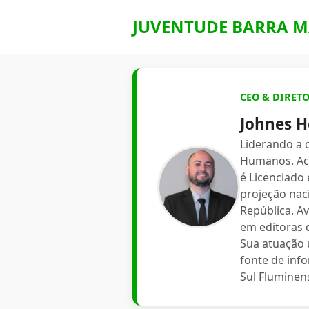
JUVENTUDE BARRA M
CEO & DIRET
Johnes H
Liderando a
Humanos. Aca
é Licenciado
projeção nac
República. A
em editoras d
Sua atuação 
fonte de inf
Sul Fluminen