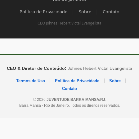
|
|
Política de Privacidade
Sobre
Contato
CEO Johnes Hebert Victal Evangelista
CEO & Diretor de Conteúdo:
Johnes Hebert Victal Evangelista
|
|
|
Termos de Uso
Política de Privacidade
Sobre
Contato
© 2026
JUVENTUDE BARRA MANSA/RJ
.
Barra Mansa - Rio de Janeiro. Todos os direitos reservados.