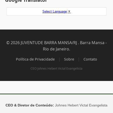
Select Language
▼
© 2026 JUVENTUDE BARRA MANSA/RJ . Barra Mansa -
Rio de Janeiro.
|
|
Política de Privacidade
Sobre
Contato
CEO Johnes Hebert Victal Evangelista
CEO & Diretor de Conteúdo:
Johnes Hebert Victal Evangelista