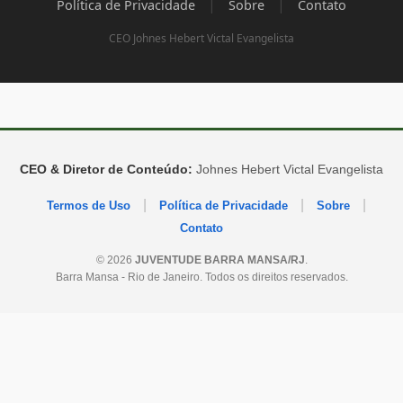
|
|
Política de Privacidade
Sobre
Contato
CEO Johnes Hebert Victal Evangelista
CEO & Diretor de Conteúdo:
Johnes Hebert Victal Evangelista
|
|
|
Termos de Uso
Política de Privacidade
Sobre
Contato
© 2026
JUVENTUDE BARRA MANSA/RJ
.
Barra Mansa - Rio de Janeiro. Todos os direitos reservados.