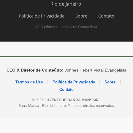
Rio de Janeiro.
|
|
Política de Privacidade
Sobre
Contato
CEO Johnes Hebert Victal Evangelista
CEO & Diretor de Conteúdo:
Johnes Hebert Victal Evangelista
|
|
|
Termos de Uso
Política de Privacidade
Sobre
Contato
© 2026
JUVENTUDE BARRA MANSA/RJ
.
Barra Mansa - Rio de Janeiro. Todos os direitos reservados.