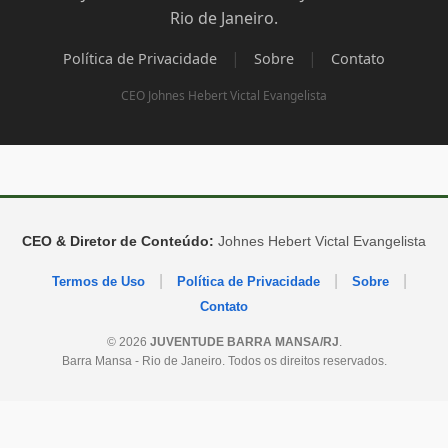
Rio de Janeiro.
|
|
Política de Privacidade
Sobre
Contato
CEO Johnes Hebert Victal Evangelista
CEO & Diretor de Conteúdo:
Johnes Hebert Victal Evangelista
|
|
|
Termos de Uso
Política de Privacidade
Sobre
Contato
© 2026
JUVENTUDE BARRA MANSA/RJ
.
Barra Mansa - Rio de Janeiro. Todos os direitos reservados.