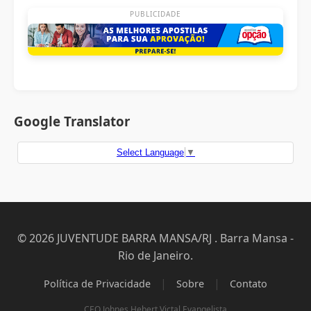
PUBLICIDADE
Google Translator
Select Language
▼
© 2026 JUVENTUDE BARRA MANSA/RJ . Barra Mansa -
Rio de Janeiro.
|
|
Política de Privacidade
Sobre
Contato
CEO Johnes Hebert Victal Evangelista