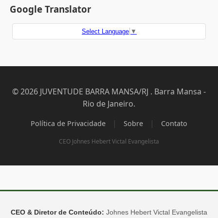
Google Translator
Select Language
▼
© 2026 JUVENTUDE BARRA MANSA/RJ . Barra Mansa -
Rio de Janeiro.
|
|
Política de Privacidade
Sobre
Contato
CEO Johnes Hebert Victal Evangelista
CEO & Diretor de Conteúdo:
Johnes Hebert Victal Evangelista