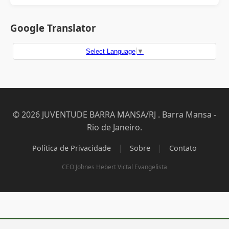
Google Translator
Select Language
▼
© 2026 JUVENTUDE BARRA MANSA/RJ . Barra Mansa -
Rio de Janeiro.
|
|
Política de Privacidade
Sobre
Contato
CEO Johnes Hebert Victal Evangelista