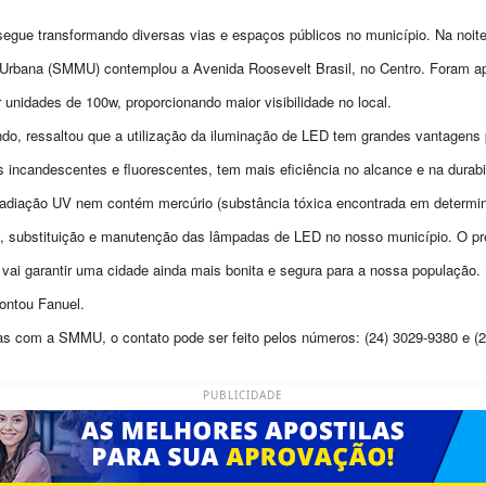
ue transformando diversas vias e espaços públicos no município. Na noite de
 Urbana (SMMU) contemplou a Avenida Roosevelt Brasil, no Centro. Foram 
 unidades de 100w, proporcionando maior visibilidade no local.
ndo, ressaltou que a utilização da iluminação de LED tem grandes vantagens
 incandescentes e fluorescentes, tem mais eficiência no alcance e na durabi
 radiação UV nem contém mercúrio (substância tóxica encontrada em determi
o, substituição e manutenção das lâmpadas de LED no nosso município. O pr
vai garantir uma cidade ainda mais bonita e segura para a nossa população.
ontou Fanuel.
as com a SMMU, o contato pode ser feito pelos números: (24) 3029-9380 e (
PUBLICIDADE