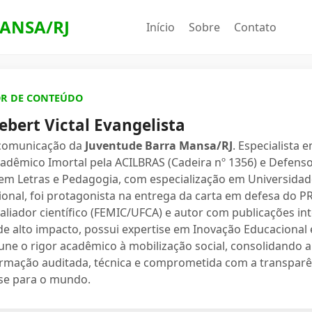
ANSA/RJ
Início
Sobre
Contato
OR DE CONTEÚDO
ebert Victal Evangelista
 comunicação da
Juventude Barra Mansa/RJ
. Especialista 
dêmico Imortal pela ACILBRAS (Cadeira nº 1356) e Defenso
 em Letras e Pedagogia, com especialização em Universidade
ional, foi protagonista na entrega da carta em defesa do 
valiador científico (FEMIC/UFCA) e autor com publicações in
e alto impacto, possui expertise em Inovação Educacional e
une o rigor acadêmico à mobilização social, consolidand
ormação auditada, técnica e comprometida com a transparê
se para o mundo.