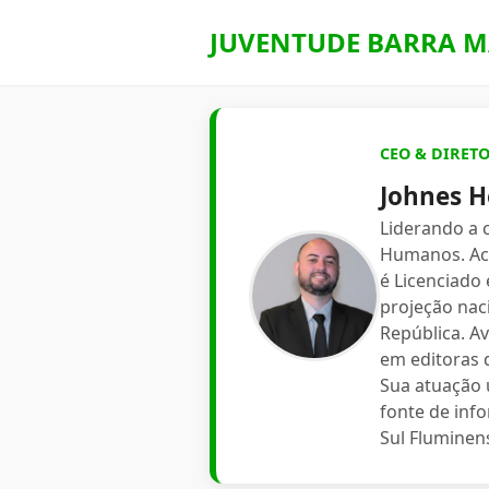
JUVENTUDE BARRA M
CEO & DIRET
Johnes H
Liderando a
Humanos. Aca
é Licenciado
projeção nac
República. A
em editoras d
Sua atuação 
fonte de inf
Sul Fluminen