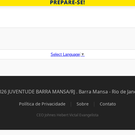
Select Language
▼
026 JUVENTUDE BARRA MANSA/RJ . Barra Mansa - Rio de Jane
|
|
Política de Privacidade
Sobre
Contato
CEO Johnes Hebert Victal Evangelista