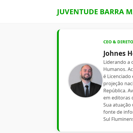
JUVENTUDE BARRA M
CEO & DIRET
Johnes H
Liderando a
Humanos. Aca
é Licenciado
projeção nac
República. A
em editoras d
Sua atuação 
fonte de inf
Sul Fluminen