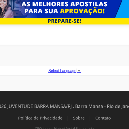
Select Language
▼
026 JUVENTUDE BARRA MANSA/RJ . Barra Mansa - Rio de Jane
|
|
Política de Privacidade
Sobre
Contato
CEO Johnes Hebert Victal Evangelista