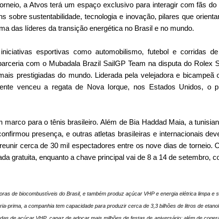
orneio, a Atvos terá um espaço exclusivo para interagir com fãs do 
 sobre sustentabilidade, tecnologia e inovação, pilares que orient
uma das líderes da transição energética no Brasil e no mundo.
iniciativas esportivas como automobilismo, futebol e corridas
parceria com o Mubadala Brazil SailGP Team na disputa do Rolex
ais prestigiadas do mundo. Liderada pela velejadora e bicampeã o
ente venceu a regata de Nova Iorque, nos Estados Unidos, o pr
 marco para o tênis brasileiro. Além de Bia Haddad Maia, a tunisi
 confirmou presença, e outras atletas brasileiras e internacionais de
reunir cerca de 30 mil espectadores entre os nove dias de torneio. O
da gratuita, enquanto a chave principal vai de 8 a 14 de setembro, c
oras de biocombustíveis do Brasil, e também produz açúcar VHP e energia elétrica limpa e 
ria-prima, a companhia tem capacidade para produzir cerca de 3,3 bilhões de litros de etan
adas de açúcar VHP, capaz de adoçar mais milhões de festas de aniversário; além de coge