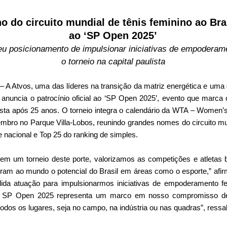
no do circuito mundial de tênis feminino ao Bra
ao ‘SP Open 2025’
eu posicionamento de impulsionar iniciativas de empodera
o torneio na capital paulista
– A Atvos, uma das líderes na transição da matriz energética e uma
 anuncia o patrocínio oficial ao ‘SP Open 2025’, evento que marca o
ulista após 25 anos. O torneio integra o calendário da WTA – Women’
embro no Parque Villa-Lobos, reunindo grandes nomes do circuito mund
nacional e Top 25 do ranking de simples.
 um torneio deste porte, valorizamos as competições e atletas br
ram ao mundo o potencial do Brasil em áreas como o esporte,” afi
ida atuação para impulsionarmos iniciativas de empoderamento f
o SP Open 2025 representa um marco em nosso compromisso de
os os lugares, seja no campo, na indústria ou nas quadras”, ressal