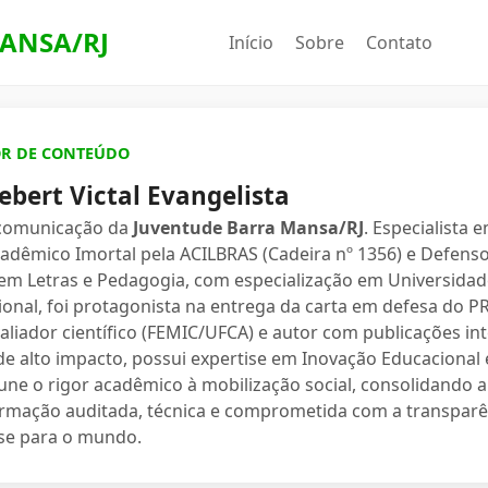
ANSA/RJ
Início
Sobre
Contato
OR DE CONTEÚDO
ebert Victal Evangelista
 comunicação da
Juventude Barra Mansa/RJ
. Especialista 
dêmico Imortal pela ACILBRAS (Cadeira nº 1356) e Defenso
 em Letras e Pedagogia, com especialização em Universidade
ional, foi protagonista na entrega da carta em defesa do 
valiador científico (FEMIC/UFCA) e autor com publicações in
e alto impacto, possui expertise em Inovação Educacional e
une o rigor acadêmico à mobilização social, consolidand
ormação auditada, técnica e comprometida com a transparê
se para o mundo.