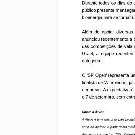
Durante todos os dias do t
público presente mensagens
bioenergia para se tornar 
Além de apoiar diversas 
anunciou recentemente a 
das competições de vela m
Grael, a equipe recentem
categoria.
O ‘SP Open’ representa um
finalista de Wimbledon, já
em breve. A expectativa é 
e 7 de setembro, com entra
Sobre a Atvos
A Atvos é uma das principais produt
cana-de-açúcar. A partir desta maté
de carros compactos; 750 mil tonel