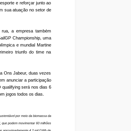
esporte e reforçar junto ao
am sua atuação no setor de
 de rua, a empresa também
 SailGP Championship, uma
límpica e mundial Martine
imeiro triunfo do time na
ana Ons Jabeur, duas vezes
vem anunciar a participação
 qualifying será nos dias 6
om jogos todos os dias.
sustentável por meio da biomassa da
ol, que podem movimentar 60 milhões
rar aproximadamente 4,2 mil GWh de