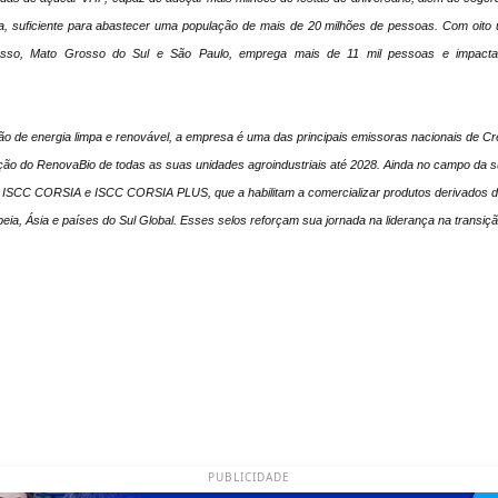
ssa, suficiente para abastecer uma população de mais de 20 milhões de pessoas. Com oito u
sso, Mato Grosso do Sul e São Paulo, emprega mais de 11 mil pessoas e impacta 
o de energia limpa e renovável, a empresa é uma das principais emissoras nacionais de C
ção do RenovaBio de todas as suas unidades agroindustriais até 2028. Ainda no campo da su
 ISCC CORSIA e ISCC CORSIA PLUS, que a habilitam a comercializar produtos derivados 
eia, Ásia e países do Sul Global. Esses selos reforçam sua jornada na liderança na transiçã
PUBLICIDADE