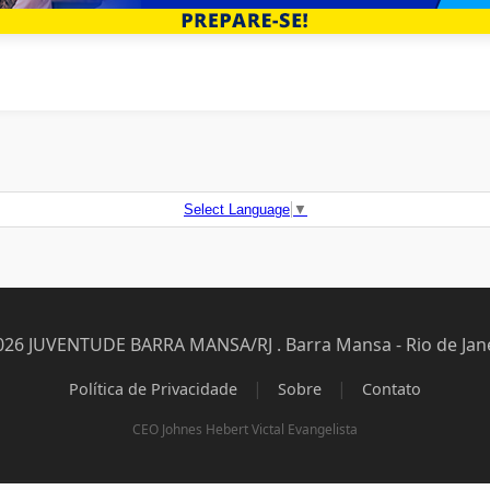
Select Language
▼
026 JUVENTUDE BARRA MANSA/RJ . Barra Mansa - Rio de Jane
|
|
Política de Privacidade
Sobre
Contato
CEO Johnes Hebert Victal Evangelista