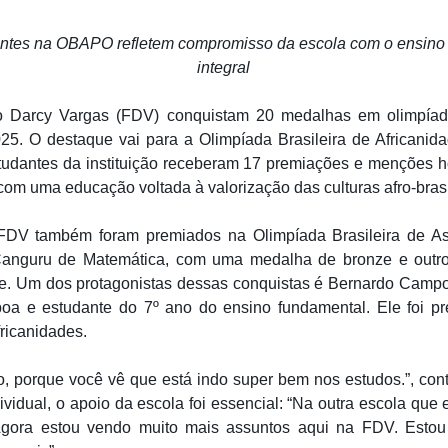
ntes na OBAPO refletem compromisso da escola com o ensino a
integral
 Darcy Vargas (FDV) conquistam 20 medalhas em olimpíad
25. O destaque vai para a Olimpíada Brasileira de Africanid
tudantes da instituição receberam 17 premiações e menções h
m uma educação voltada à valorização das culturas afro-brasi
FDV também foram premiados na Olimpíada Brasileira de As
anguru de Matemática, com uma medalha de bronze e outr
te. Um dos protagonistas dessas conquistas é Bernardo Campo
a e estudante do 7º ano do ensino fundamental. Ele foi p
fricanidades.
, porque você vê que está indo super bem nos estudos.”, con
ividual, o apoio da escola foi essencial: “Na outra escola que
Agora estou vendo muito mais assuntos aqui na FDV. Estou