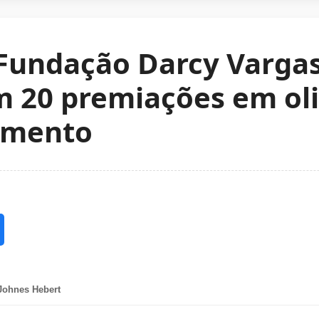
 Fundação Darcy Varga
m 20 premiações em ol
imento
Johnes Hebert