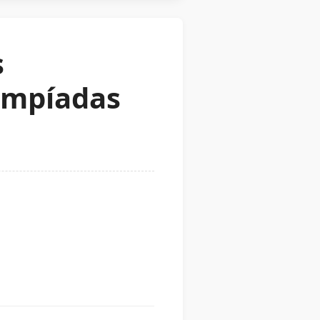
s
impíadas