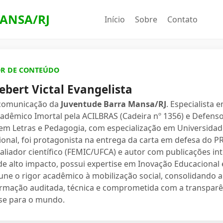
ANSA/RJ
Início
Sobre
Contato
OR DE CONTEÚDO
ebert Victal Evangelista
 comunicação da
Juventude Barra Mansa/RJ
. Especialista 
dêmico Imortal pela ACILBRAS (Cadeira nº 1356) e Defenso
 em Letras e Pedagogia, com especialização em Universidade
ional, foi protagonista na entrega da carta em defesa do 
valiador científico (FEMIC/UFCA) e autor com publicações in
e alto impacto, possui expertise em Inovação Educacional e
une o rigor acadêmico à mobilização social, consolidand
ormação auditada, técnica e comprometida com a transparê
se para o mundo.