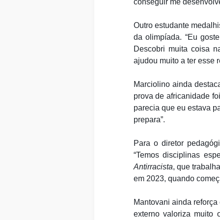
conseguir me desenvolve
Outro estudante medalhi
da olimpíada. “Eu gost
Descobri muita coisa n
ajudou muito a ter esse 
Marciolino ainda desta
prova de africanidade fo
parecia que eu estava par
prepara”.
Para o diretor pedagóg
“Temos disciplinas esp
Antirracista
, que trabalh
em 2023, quando começam
Mantovani ainda reforça
externo valoriza muit