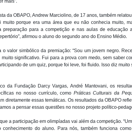
r mais”.
sta da OBAPO, Andrew Marciolino, de 17 anos, também relatou
ei muito porque era uma área que eu não conhecia muito, ma
a preparação para a competição e nas aulas de educação an
repertório”, afirmou o aluno do segundo ano do Ensino Médio.
ca o valor simbólico da premiação: “Sou um jovem negro. R
i muito significativo. Fui para a prova com medo, sem saber c
ticipando de um quiz, porque foi leve, foi fluido. Isso diz muit
ico da Fundação Darcy Vargas, André Mantovani, os result
ecíficas no nosso currículo, como
Práticas Culturais da Peq
am diretamente essas temáticas. Os resultados da OBAPO refle
os a pensar essas questões no nosso projeto político-pedagó
 que a participação em olimpíadas vai além da competição. “Um
o o conhecimento do aluno. Para nós, também funciona com