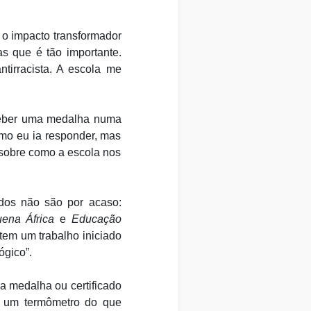
 o impacto transformador
s que é tão importante.
tirracista. A escola me
eceber uma medalha numa
omo eu ia responder, mas
o sobre como a escola nos
ados não são por acaso:
uena África
e
Educação
tem um trabalho iniciado
gico”.
a medalha ou certificado
o um termômetro do que