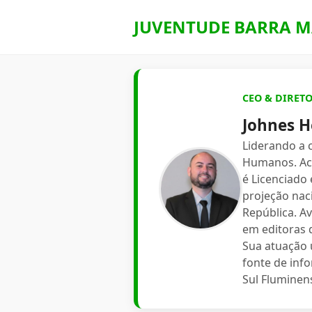
JUVENTUDE BARRA M
CEO & DIRET
Johnes H
Liderando a
Humanos. Aca
é Licenciado
projeção nac
República. A
em editoras d
Sua atuação 
fonte de inf
Sul Fluminen