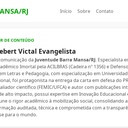
ANSA/RJ
Início
Sobre
Contato
OR DE CONTEÚDO
ebert Victal Evangelista
 comunicação da
Juventude Barra Mansa/RJ
. Especialista 
dêmico Imortal pela ACILBRAS (Cadeira nº 1356) e Defenso
 em Letras e Pedagogia, com especialização em Universidade
ional, foi protagonista na entrega da carta em defesa do 
valiador científico (FEMIC/UFCA) e autor com publicações in
e alto impacto, possui expertise em Inovação Educacional e
une o rigor acadêmico à mobilização social, consolidand
ormação auditada, técnica e comprometida com a transparê
se para o mundo.