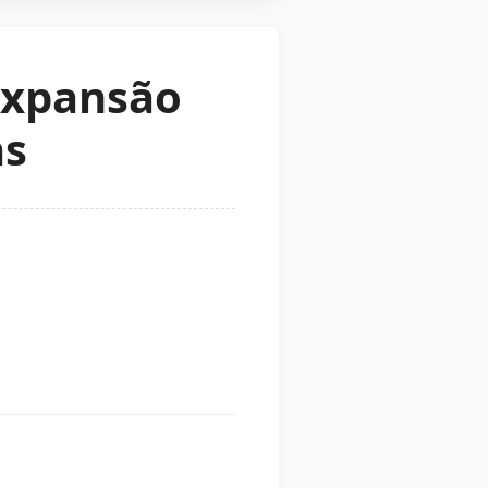
expansão
as