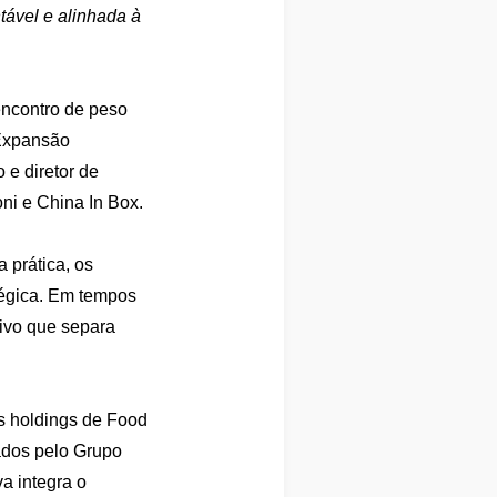
ntável e alinhada à
encontro de peso
“Expansão
 e diretor de
ni e China In Box.
 prática, os
tégica. Em tempos
tivo que separa
es holdings de Food
zados pelo Grupo
a integra o