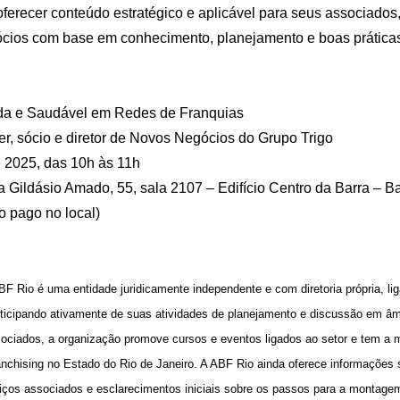
erecer conteúdo estratégico e aplicável para seus associado
ócios com base em conhecimento, planejamento e boas práticas
da e Saudável em Redes de Franquias
r, sócio e diretor de Novos Negócios do Grupo Trigo
e 2025, das 10h às 11h
ildásio Amado, 55, sala 2107 – Edifício Centro da Barra – Bar
o pago no local)
F Rio é uma entidade juridicamente independente e com diretoria própria, l
participando ativamente de suas atividades de planejamento e discussão em âm
ociados, a organização promove cursos e eventos ligados ao setor e tem a m
nchising no Estado do Rio de Janeiro. A ABF Rio ainda oferece informações s
viços associados e esclarecimentos iniciais sobre os passos para a montage