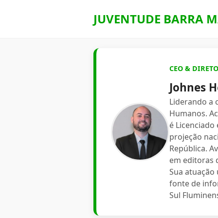
JUVENTUDE BARRA M
CEO & DIRET
Johnes H
Liderando a
Humanos. Aca
é Licenciado
projeção nac
República. A
em editoras d
Sua atuação 
fonte de inf
Sul Fluminen