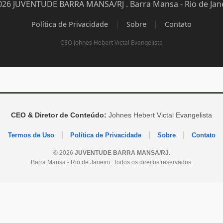
026 JUVENTUDE BARRA MANSA/RJ . Barra Mansa - Rio de Jane
|
|
Política de Privacidade
Sobre
Contato
CEO Johnes Hebert Victal Evangelista
CEO & Diretor de Conteúdo:
Johnes Hebert Victal Evangelista
|
|
|
Termos de Uso
Política de Privacidade
Sobre
Contato
© 2026
JUVENTUDE BARRA MANSA/RJ
.
Barra Mansa - Rio de Janeiro. Todos os direitos reservados.