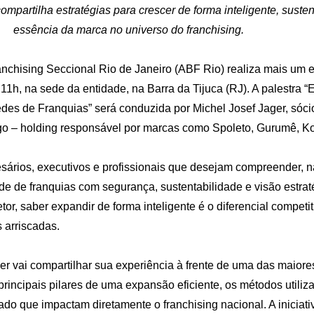
ompartilha estratégias para crescer de forma inteligente, suste
essência da marca no universo do franchising.
anchising Seccional Rio de Janeiro (ABF Rio) realiza mais um 
 11h, na sede da entidade, na Barra da Tijuca (RJ). A palestra 
es de Franquias” será conduzida por Michel Josef Jager, sócio
o – holding responsável por marcas como Spoleto, Gurumê, Ko
sários, executivos e profissionais que desejam compreender, na
e de franquias com segurança, sustentabilidade e visão estra
or, saber expandir de forma inteligente é o diferencial competi
 arriscadas.
ger vai compartilhar sua experiência à frente de uma das maior
principais pilares de uma expansão eficiente, os métodos utili
do que impactam diretamente o franchising nacional. A iniciativ