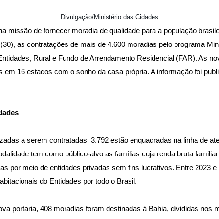
Divulgação/Ministério das Cidades
a missão de fornecer moradia de qualidade para a população brasile
a (30), as contratações de mais de 4.600 moradias pelo programa Mi
 Entidades, Rural e Fundo de Arrendamento Residencial (FAR). As no
s em 16 estados com o sonho da casa própria. A informação foi publi
idades
rizadas a serem contratadas, 3.792 estão enquadradas na linha de a
alidade tem como público-alvo as famílias cuja renda bruta familiar
das por meio de entidades privadas sem fins lucrativos. Entre 2023 e
bitacionais do Entidades por todo o Brasil.
a portaria, 408 moradias foram destinadas à Bahia, divididas nos mu