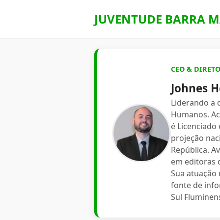
JUVENTUDE BARRA M
CEO & DIRET
Johnes H
Liderando a
Humanos. Aca
é Licenciado
projeção nac
República. A
em editoras d
Sua atuação 
fonte de inf
Sul Fluminen