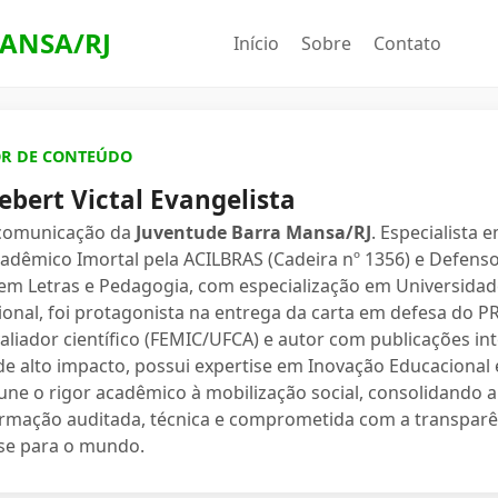
ANSA/RJ
Início
Sobre
Contato
OR DE CONTEÚDO
ebert Victal Evangelista
 comunicação da
Juventude Barra Mansa/RJ
. Especialista 
dêmico Imortal pela ACILBRAS (Cadeira nº 1356) e Defenso
 em Letras e Pedagogia, com especialização em Universidade
ional, foi protagonista na entrega da carta em defesa do 
valiador científico (FEMIC/UFCA) e autor com publicações in
e alto impacto, possui expertise em Inovação Educacional e
une o rigor acadêmico à mobilização social, consolidand
ormação auditada, técnica e comprometida com a transparê
se para o mundo.