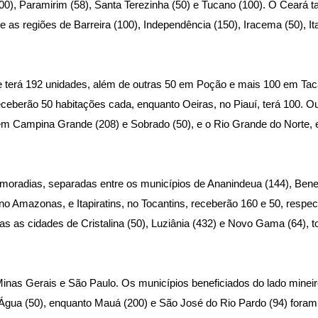
00), Paramirim (58), Santa Terezinha (50) e Tucano (100). O Ceará 
e as regiões de Barreira (100), Independência (150), Iracema (50), I
 terá 192 unidades, além de outras 50 em Poção e mais 100 em Tac
ceberão 50 habitações cada, enquanto Oeiras, no Piauí, terá 100. O
em Campina Grande (208) e Sobrado (50), e o Rio Grande do Norte, 
 moradias, separadas entre os municípios de Ananindeua (144), Bene
no Amazonas, e Itapiratins, no Tocantins, receberão 160 e 50, respe
s as cidades de Cristalina (50), Luziânia (432) e Novo Gama (64), t
nas Gerais e São Paulo. Os municípios beneficiados do lado mineiro
´Água (50), enquanto Mauá (200) e São José do Rio Pardo (94) fora