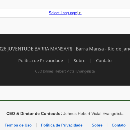
Select Language
▼
026 JUVENTUDE BARRA MANSA/RJ . Barra Mansa - Rio de Jane
|
|
Política de Privacidade
Sobre
Contato
CEO Johnes Hebert Victal Evangelista
CEO & Diretor de Conteúdo:
Johnes Hebert Victal Evangelista
|
|
|
Termos de Uso
Política de Privacidade
Sobre
Contato