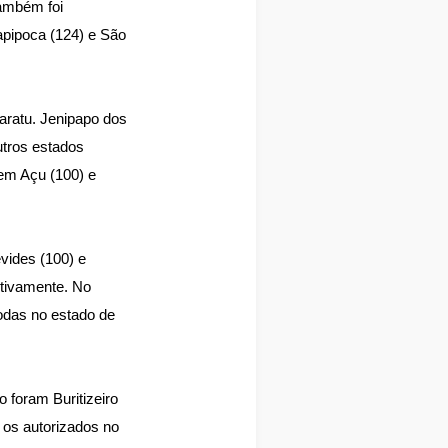
também foi
tapipoca (124) e São
aratu. Jenipapo dos
utros estados
em Açu (100) e
vides (100) e
ctivamente. No
odas no estado de
 foram Buritizeiro
m os
autorizados
no