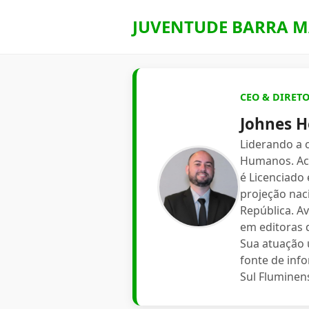
JUVENTUDE BARRA M
CEO & DIRET
Johnes H
Liderando a
Humanos. Aca
é Licenciado
projeção nac
República. A
em editoras d
Sua atuação 
fonte de inf
Sul Fluminen