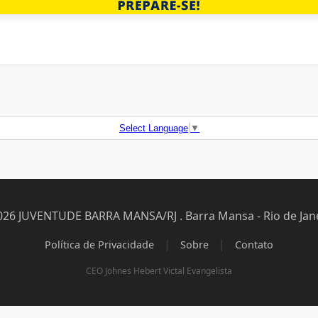
Select Language
▼
026 JUVENTUDE BARRA MANSA/RJ . Barra Mansa - Rio de Jane
|
|
Política de Privacidade
Sobre
Contato
CEO Johnes Hebert Victal Evangelista