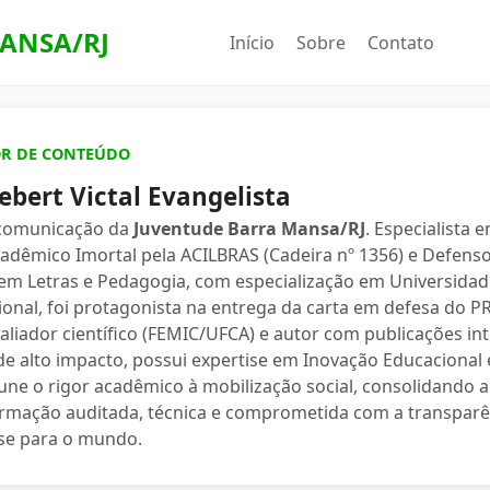
ANSA/RJ
Início
Sobre
Contato
OR DE CONTEÚDO
ebert Victal Evangelista
 comunicação da
Juventude Barra Mansa/RJ
. Especialista 
dêmico Imortal pela ACILBRAS (Cadeira nº 1356) e Defenso
 em Letras e Pedagogia, com especialização em Universidade
ional, foi protagonista na entrega da carta em defesa do 
valiador científico (FEMIC/UFCA) e autor com publicações in
e alto impacto, possui expertise em Inovação Educacional e
une o rigor acadêmico à mobilização social, consolidand
ormação auditada, técnica e comprometida com a transparê
se para o mundo.