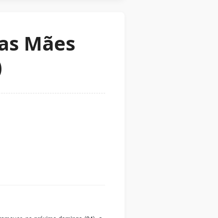
das Mães
)