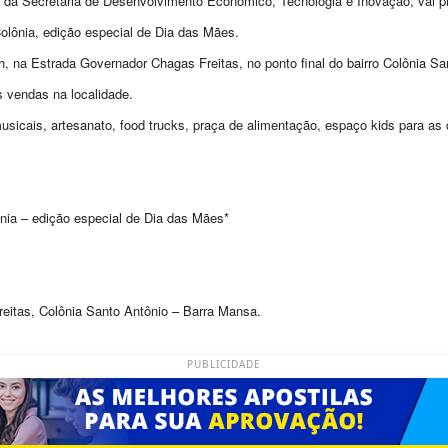
s da Secretaria de Desenvolvimento Econômico, Tecnologia e Inovação, vai p
lônia, edição especial de Dia das Mães.
h, na Estrada Governador Chagas Freitas, no ponto final do bairro Colônia S
s vendas na localidade.
sicais, artesanato, food trucks, praça de alimentação, espaço kids para as 
nia – edição especial de Dia das Mães*
eitas, Colônia Santo Antônio – Barra Mansa.
PUBLICIDADE