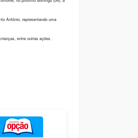
romover, no próximo domingo (04), a
anto Antônio, representando uma
crianças, entre outras ações.