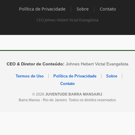
|
|
Política de Privacidade
Sobre
Contato
CEO Johnes Hebert Victal Evangelista
CEO & Diretor de Conteúdo:
Johnes Hebert Victal Evangelista
|
|
|
Termos de Uso
Política de Privacidade
Sobre
Contato
© 2026
JUVENTUDE BARRA MANSA/RJ
.
Barra Mansa - Rio de Janeiro. Todos os direitos reservados.