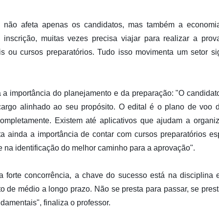
s não afeta apenas os candidatos, mas também a economia 
nscrição, muitas vezes precisa viajar para realizar a prov
ais ou cursos preparatórios. Tudo isso movimenta um setor sign
 a importância do planejamento e da preparação: "O candidato 
rgo alinhado ao seu propósito. O edital é o plano de voo d
completamente. Existem até aplicativos que ajudam a organi
lta ainda a importância de contar com cursos preparatórios es
e na identificação do melhor caminho para a aprovação".
 forte concorrência, a chave do sucesso está na disciplina 
o de médio a longo prazo. Não se presta para passar, se prest
damentais", finaliza o professor.