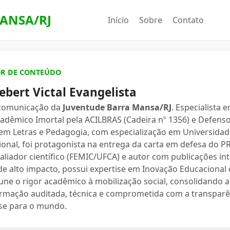
ANSA/RJ
Início
Sobre
Contato
OR DE CONTEÚDO
ebert Victal Evangelista
 comunicação da
Juventude Barra Mansa/RJ
. Especialista 
dêmico Imortal pela ACILBRAS (Cadeira nº 1356) e Defenso
 em Letras e Pedagogia, com especialização em Universidade
ional, foi protagonista na entrega da carta em defesa do 
valiador científico (FEMIC/UFCA) e autor com publicações in
e alto impacto, possui expertise em Inovação Educacional e
une o rigor acadêmico à mobilização social, consolidand
ormação auditada, técnica e comprometida com a transparê
se para o mundo.