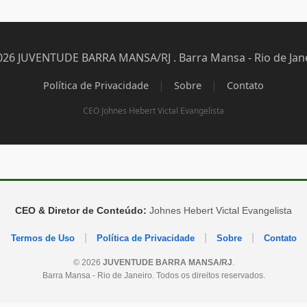
026 JUVENTUDE BARRA MANSA/RJ . Barra Mansa - Rio de Jane
|
|
Política de Privacidade
Sobre
Contato
CEO Johnes Hebert Victal Evangelista
CEO & Diretor de Conteúdo:
Johnes Hebert Victal Evangelista
|
|
|
Termos de Uso
Política de Privacidade
Sobre
Contato
© 2026
JUVENTUDE BARRA MANSA/RJ
.
Barra Mansa - Rio de Janeiro. Todos os direitos reservados.