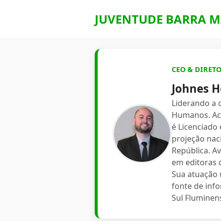
JUVENTUDE BARRA M
CEO & DIRET
Johnes H
Liderando a
Humanos. Aca
é Licenciado
projeção nac
República. A
em editoras d
Sua atuação 
fonte de inf
Sul Fluminen