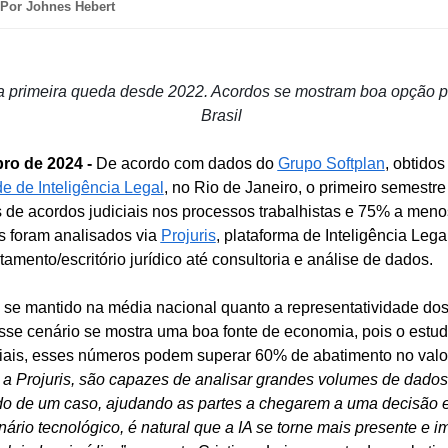
Por Johnes Hebert
a primeira queda desde 2022. Acordos se mostram boa opção 
Brasil
ro de 2024 -
De acordo com dados do
Grupo Softplan
, obtido
e de Inteligência Legal
, no Rio de Janeiro, o primeiro semestr
e acordos judiciais nos processos trabalhistas e 75% a menos
s foram analisados via
Projuris
,
plataforma de Inteligência Lega
amento/escritório jurídico até consultoria e análise de dados.
se mantido na média nacional quanto a representatividade dos 
sse cenário se mostra uma boa fonte de economia, pois o estud
iciais, esses números podem superar 60% de abatimento no valo
a Projuris, são capazes de analisar grandes volumes de dados 
ado de um caso, ajudando as partes a chegarem a uma decisão
ário tecnológico, é natural que a IA se torne mais presente e i