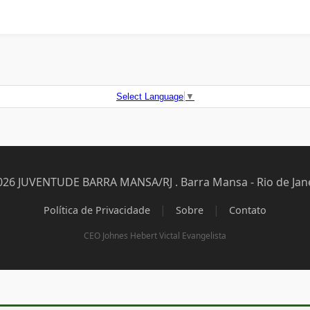
Select Language
▼
026 JUVENTUDE BARRA MANSA/RJ . Barra Mansa - Rio de Jane
|
|
Política de Privacidade
Sobre
Contato
CEO Johnes Hebert Victal Evangelista