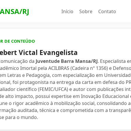
ANSA/RJ
Início
Sobre
Contato
OR DE CONTEÚDO
ebert Victal Evangelista
 comunicação da
Juventude Barra Mansa/RJ
. Especialista 
dêmico Imortal pela ACILBRAS (Cadeira nº 1356) e Defenso
 em Letras e Pedagogia, com especialização em Universidade
ional, foi protagonista na entrega da carta em defesa do 
valiador científico (FEMIC/UFCA) e autor com publicações in
e alto impacto, possui expertise em Inovação Educacional e
une o rigor acadêmico à mobilização social, consolidand
ormação auditada, técnica e comprometida com a transparê
se para o mundo.