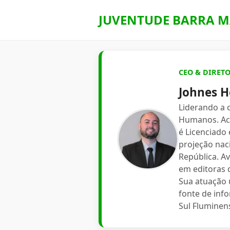
JUVENTUDE BARRA M
CEO & DIRET
Johnes H
Liderando a
Humanos. Aca
é Licenciado
projeção nac
República. A
em editoras d
Sua atuação 
fonte de inf
Sul Fluminen