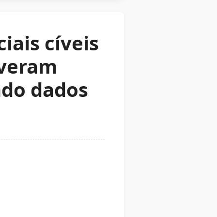
ais cíveis
tiveram
ndo dados