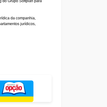
ng do Grupo Softplan para
urídica da companhia,
artamentos jurídicos,